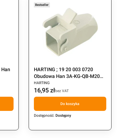
Bestseller
0 Han
HARTING ; 19 20 003 0720
Obudowa Han 3A-KG-QB-M20
PRODUCENT
poliwęglan , klamra
HARTING
16,95 zł
Cena
bez VAT
Do koszyka
Dostępność:
Dostępny