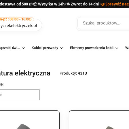
ostawa od 500 zł
•
📦 Wysyłka w 24h
•
🔁 Zwrot do 14 dni
•
🤝 Sprawdź nas
pt : 08:00 - 16:00)
yczekelektryczek.pl
ączniki świ...
Kable i przewody
Elementy prowadzenia kabli
Ws
tura elektryczna
Produkty:
4313
produktów
e:
e