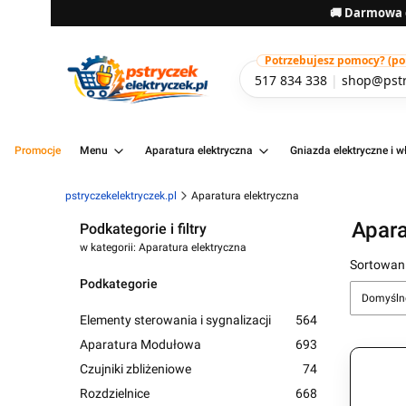
🚚 Darmowa d
Potrzebujesz pomocy? (pon-
517 834 338
|
shop@pstr
Promocje
Menu
Aparatura elektryczna
Gniazda elektryczne i wł
pstryczekelektryczek.pl
Aparatura elektryczna
Apara
Podkategorie i filtry
w kategorii: Aparatura elektryczna
Lista 
Sortowani
Podkategorie
Domyśln
Elementy sterowania i sygnalizacji
564
Aparatura Modułowa
693
Czujniki zbliżeniowe
74
Rozdzielnice
668