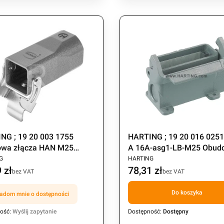
NG ; 19 20 003 1755
HARTING ; 19 20 016 025
wa złącza HAN M25
A 16A-asg1-LB-M25 Obud
CENT
PRODUCENT
 klamra
gniazda , jedna klamra , 
G
HARTING
 zł
78,31 zł
Cena
bez VAT
bez VAT
Do koszyka
adom mnie o dostępności
ość:
Wyślij zapytanie
Dostępność:
Dostępny