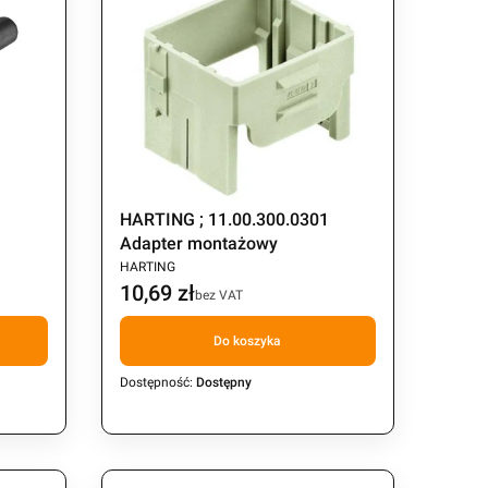
2
HARTING ; 11.00.300.0301
Adapter montażowy
PRODUCENT
HARTING
10,69 zł
Cena
bez VAT
Do koszyka
Dostępność:
Dostępny