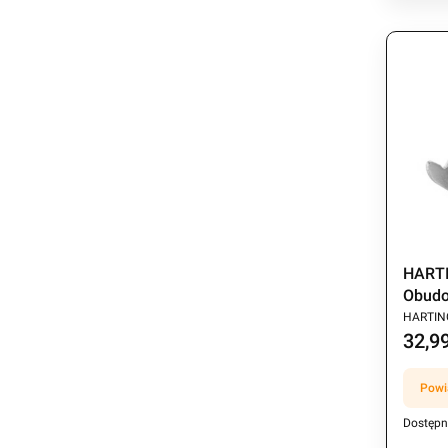
HARTI
Obudo
PRODU
jedna
HARTIN
32,99
Cena
Powi
Dostępn