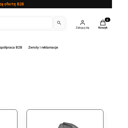
zą ofertę B2B
Produkty w kosz
Zaloguj się
Koszyk
półpraca B2B
Zwroty i reklamacje