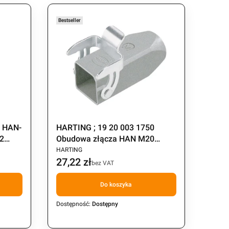
Bestseller
0 HAN-
HARTING ; 19 20 003 1750
 2
Obudowa złącza HAN M20
PRODUCENT
jedna klamra
HARTING
27,22 zł
Cena
bez VAT
Do koszyka
Dostępność:
Dostępny