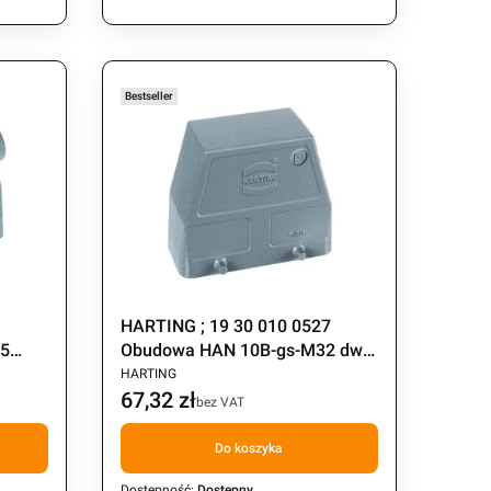
Bestseller
1
HARTING ; 19 30 010 0527
25
Obudowa HAN 10B-gs-M32 dwie
PRODUCENT
klamry
HARTING
67,32 zł
Cena
bez VAT
Do koszyka
Dostępność:
Dostępny