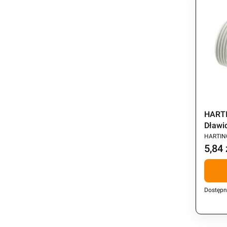
HARTI
Dławi
PRODU
18mm,
HARTIN
5,84 
Cena
Dostępn