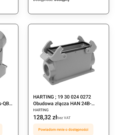
1
HARTING ; 19 30 024 0272
s-QB-
Obudowa złącza HAN 24B-
PRODUCENT
ASG2-QB-M32
HARTING
128,32 zł
Cena
bez VAT
Powiadom mnie o dostępności