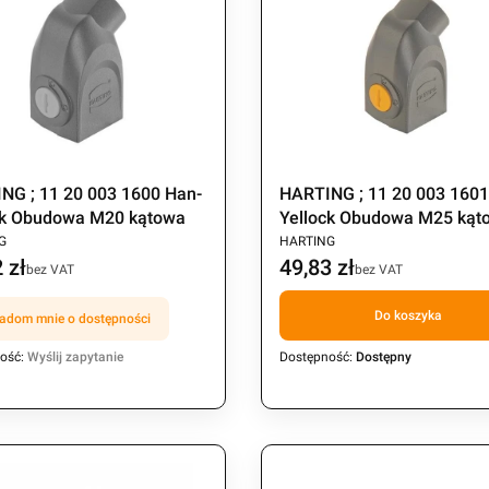
NG ; 11 20 003 1600 Han-
HARTING ; 11 20 003 1601
ck Obudowa M20 kątowa
Yellock Obudowa M25 kąt
CENT
PRODUCENT
G
HARTING
 zł
49,83 zł
Cena
bez VAT
bez VAT
Do koszyka
adom mnie o dostępności
ość:
Wyślij zapytanie
Dostępność:
Dostępny