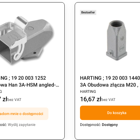
Bestseller
NG ; 19 20 003 1252
HARTING ; 19 20 003 144
wa Han 3A-HSM angled-
3A Obudowa złącza M20 ,
CENT
PRODUCENT
 pulpitowa , klamra
bolce (op.=10szt.)
G
HARTING
 zł
16,67 zł
Cena
bez VAT
bez VAT
Do koszyka
adom mnie o dostępności
ość:
Wyślij zapytanie
Dostępność:
Dostępny