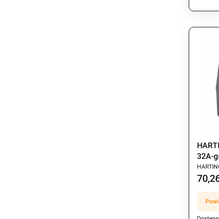
HARTI
32A-g
PRODU
HARTIN
70,26
Cena
Powi
Dostępn