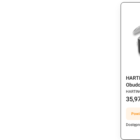
HARTI
Obudo
PRODU
L-M20
HARTIN
35,97
Cena
Powi
Dostępn