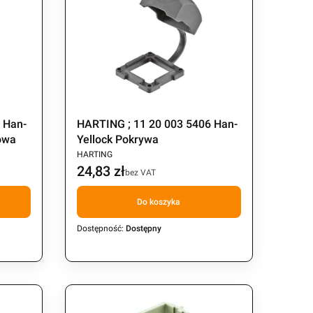
 Han-
HARTING ; 11 20 003 5406 Han-
owa
Yellock Pokrywa
PRODUCENT
HARTING
24,83 zł
Cena
bez VAT
Do koszyka
Dostępność:
Dostępny