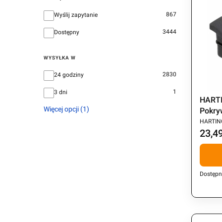
Dostępność
867
Wyślij zapytanie
3444
Dostępny
WYSYŁKA W
Wysyłka w
2830
24 godziny
1
3 dni
HARTI
Więcej opcji (1)
Pokry
PRODU
HARTIN
23,49
Cena
Dostępn