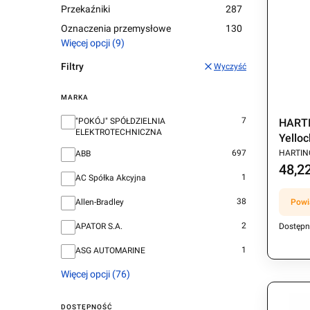
Przekaźniki
287
Oznaczenia przemysłowe
130
Więcej opcji (9)
Filtry
Wyczyść
MARKA
Marka
7
HARTI
"POKÓJ" SPÓŁDZIELNIA
ELEKTROTECHNICZNA
Yello
PRODU
HARTIN
697
ABB
48,22
Cena
1
AC Spółka Akcyjna
38
Powi
Allen-Bradley
2
Dostępn
APATOR S.A.
1
ASG AUTOMARINE
Więcej opcji (76)
DOSTĘPNOŚĆ