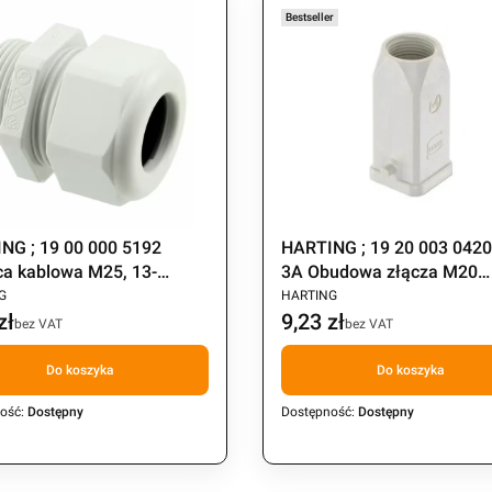
Bestseller
NG ; 19 00 000 5192
HARTING ; 19 20 003 042
ca kablowa M25, 13-
3A Obudowa złącza M20
CENT
PRODUCENT
 plastik
poliwęglan
G
HARTING
zł
9,23 zł
Cena
bez VAT
bez VAT
Do koszyka
Do koszyka
ość:
Dostępny
Dostępność:
Dostępny