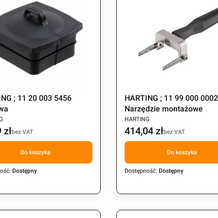
NG ; 11 20 003 5456
HARTING ; 11 99 000 000
wa
Narzędzie montażowe
CENT
PRODUCENT
G
HARTING
 zł
414,04 zł
Cena
bez VAT
bez VAT
Do koszyka
Do koszyka
ość:
Dostępny
Dostępność:
Dostępny