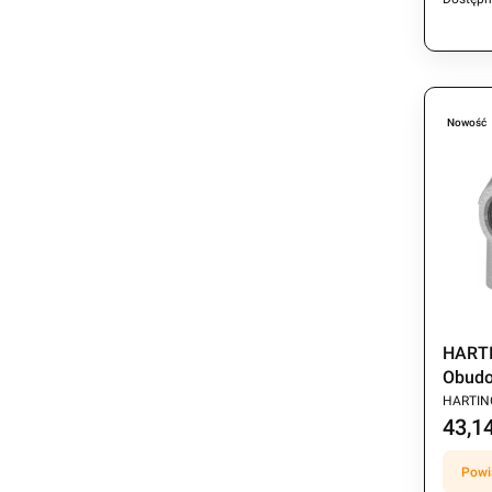
Nowość
HARTI
Obudo
PRODU
HARTIN
43,14
Cena
Powi