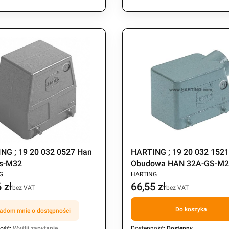
NG ; 19 20 032 0527 Han
HARTING ; 19 20 032 152
s-M32
Obudowa HAN 32A-GS-M
CENT
PRODUCENT
dwie klamry
G
HARTING
 zł
66,55 zł
Cena
bez VAT
bez VAT
Do koszyka
adom mnie o dostępności
ość:
Wyślij zapytanie
Dostępność:
Dostępny