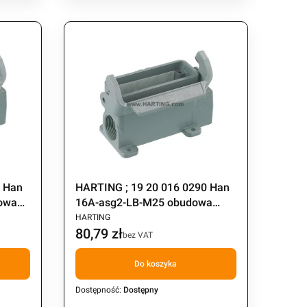
1 Han
HARTING ; 19 20 016 0290 Han
owa
16A-asg2-LB-M25 obudowa
PRODUCENT
1xM25
2xM20
HARTING
80,79 zł
Cena
bez VAT
Do koszyka
Dostępność:
Dostępny