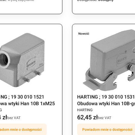
Nowość
NG ; 19 30 010 1521
HARTING ; 19 30 010 153
wa wtyki Han 10B 1xM25
Obudowa wtyki Han 10B-g
CENT
PRODUCENT
M25
G
HARTING
 zł
62,45 zł
Cena
bez VAT
bez VAT
adom mnie o dostępności
Powiadom mnie o dostępności