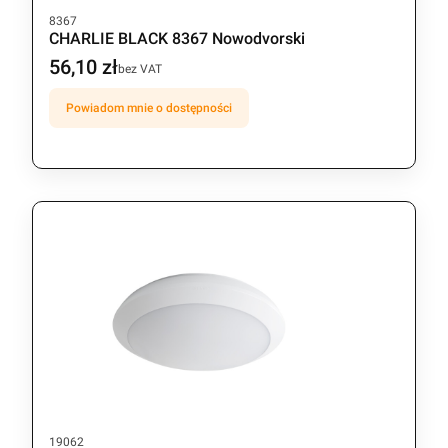
Kod produktu
8367
CHARLIE BLACK 8367 Nowodvorski
56,10 zł
Cena
bez VAT
Powiadom mnie o dostępności
Kod produktu
19062