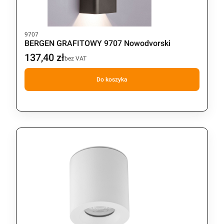
Kod produktu
9707
BERGEN GRAFITOWY 9707 Nowodvorski
137,40 zł
Cena
bez VAT
Do koszyka