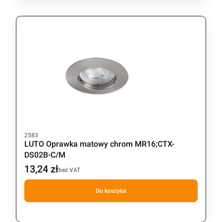
Kod produktu
2583
LUTO Oprawka matowy chrom MR16;CTX-
DS02B-C/M
13,24 zł
Cena
bez VAT
Do koszyka