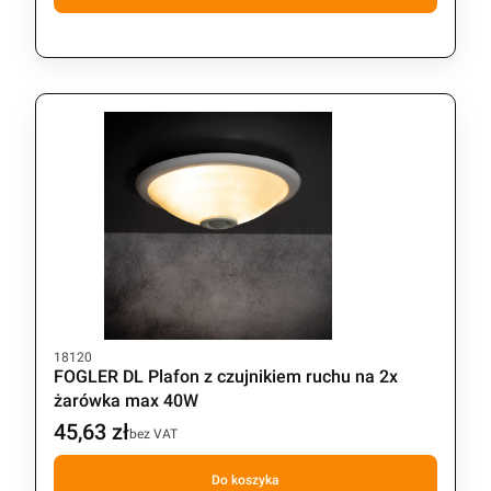
Kod produktu
18120
FOGLER DL Plafon z czujnikiem ruchu na 2x
żarówka max 40W
45,63 zł
Cena
bez VAT
Do koszyka