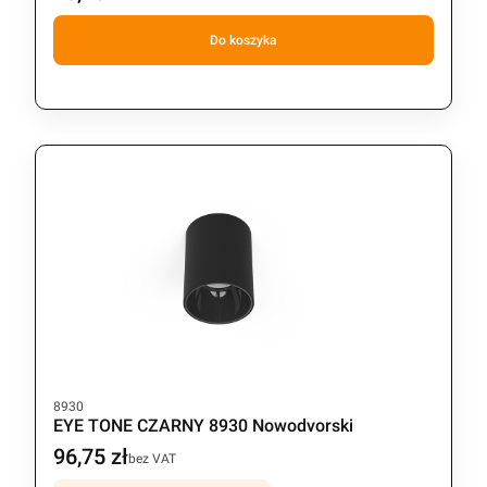
Do koszyka
Kod produktu
8930
EYE TONE CZARNY 8930 Nowodvorski
96,75 zł
Cena
bez VAT