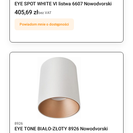
EYE SPOT WHITE VI listwa 6607 Nowodvorski
405,69 zł
Cena
bez VAT
Powiadom mnie o dostępności
Kod produktu
8926
EYE TONE BIAŁO-ZŁOTY 8926 Nowodvorski