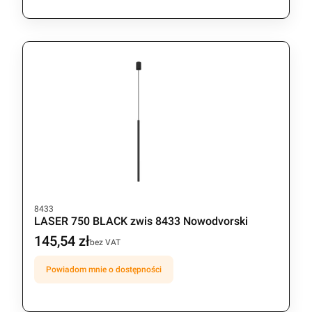
Kod produktu
8433
LASER 750 BLACK zwis 8433 Nowodvorski
145,54 zł
Cena
bez VAT
Powiadom mnie o dostępności