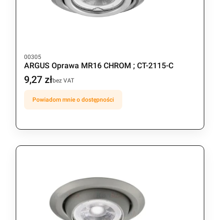
Kod produktu
00305
ARGUS Oprawa MR16 CHROM ; CT-2115-C
9,27 zł
Cena
bez VAT
Powiadom mnie o dostępności