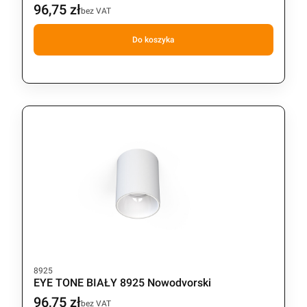
96,75 zł
Cena
bez VAT
Do koszyka
Kod produktu
8925
EYE TONE BIAŁY 8925 Nowodvorski
96,75 zł
Cena
bez VAT