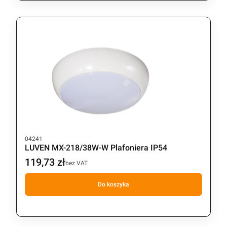
Kod produktu
04241
LUVEN MX-218/38W-W Plafoniera IP54
119,73 zł
Cena
bez VAT
Do koszyka