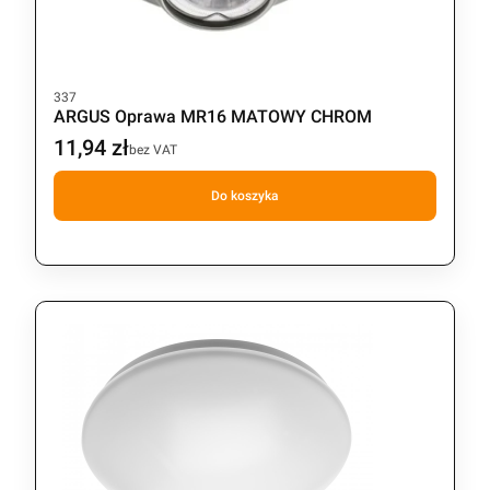
Kod produktu
337
ARGUS Oprawa MR16 MATOWY CHROM
11,94 zł
Cena
bez VAT
Do koszyka