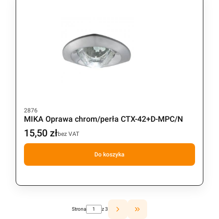
Kod produktu
2876
MIKA Oprawa chrom/perła CTX-42+D-MPC/N
15,50 zł
Cena
bez VAT
Do koszyka
Strona
z 3
Przejdź do ostatniej strony z 