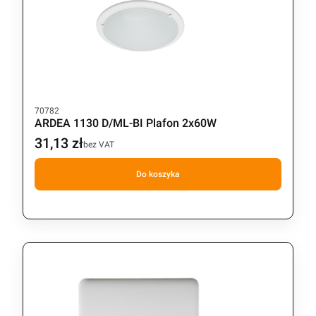
Kod produktu
70782
ARDEA 1130 D/ML-BI Plafon 2x60W
31,13 zł
Cena
bez VAT
Do koszyka