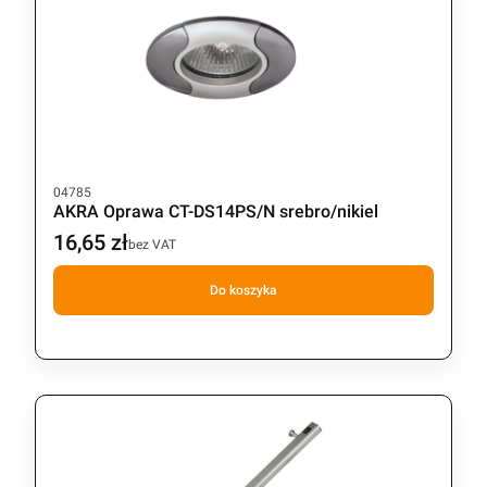
Kod produktu
04785
AKRA Oprawa CT-DS14PS/N srebro/nikiel
16,65 zł
Cena
bez VAT
Do koszyka