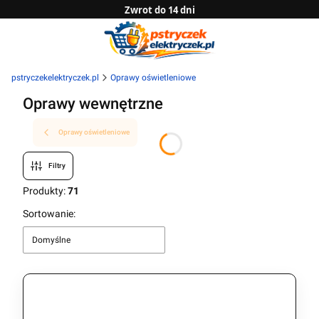
Zwrot do 14 dni
Sprawdź naszą ofertę B2B
pstryczekelektryczek.pl
Oprawy oświetleniowe
Oprawy wewnętrzne
Oprawy oświetleniowe
Filtry
Produkty:
71
Lista produktów
Sortowanie:
Domyślne