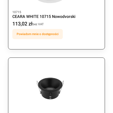
Kod produktu
10715
CEARA WHITE 10715 Nowodvorski
113,02 zł
Cena
bez VAT
Powiadom mnie o dostępności