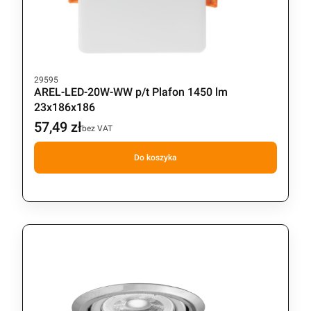
Kod produktu
29595
AREL-LED-20W-WW p/t Plafon 1450 lm
23x186x186
57,49 zł
Cena
bez VAT
Do koszyka