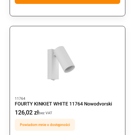
Kod produktu
11764
FOURTY KINKIET WHITE 11764 Nowodvorski
126,02 zł
Cena
bez VAT
Powiadom mnie o dostępności