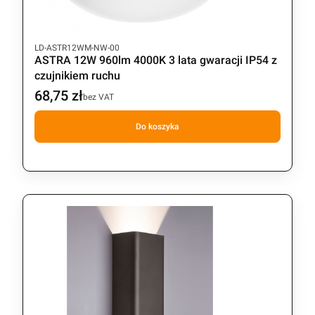
Kod produktu
LD-ASTR12WM-NW-00
ASTRA 12W 960lm 4000K 3 lata gwaracji IP54 z
czujnikiem ruchu
68,75 zł
Cena
bez VAT
Do koszyka