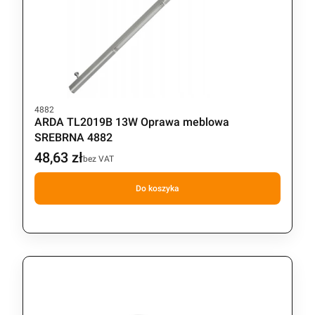
Kod produktu
4882
ARDA TL2019B 13W Oprawa meblowa
SREBRNA 4882
48,63 zł
Cena
bez VAT
Do koszyka