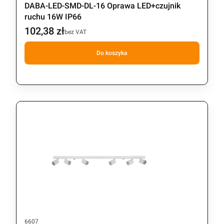
DABA-LED-SMD-DL-16 Oprawa LED+czujnik
ruchu 16W IP66
102,38 zł
Cena
bez VAT
Do koszyka
Kod produktu
6607