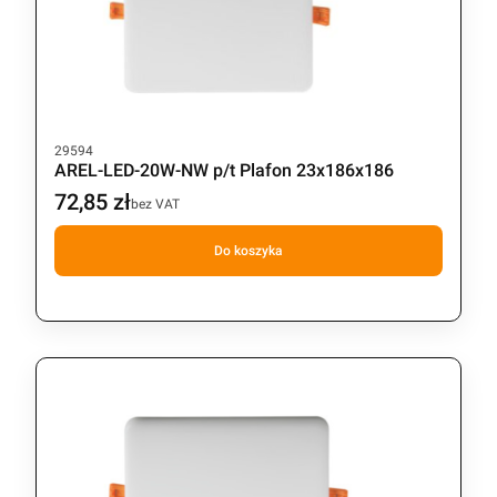
Kod produktu
29594
AREL-LED-20W-NW p/t Plafon 23x186x186
72,85 zł
Cena
bez VAT
Do koszyka