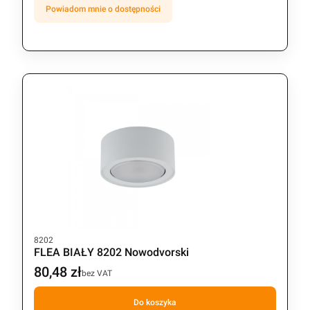
Powiadom mnie o dostępności
Kod produktu
8202
FLEA BIAŁY 8202 Nowodvorski
80,48 zł
Cena
bez VAT
Do koszyka