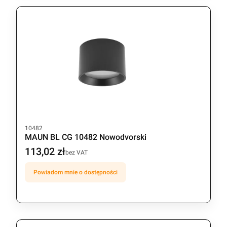
Kod produktu
10482
MAUN BL CG 10482 Nowodvorski
113,02 zł
Cena
bez VAT
Powiadom mnie o dostępności