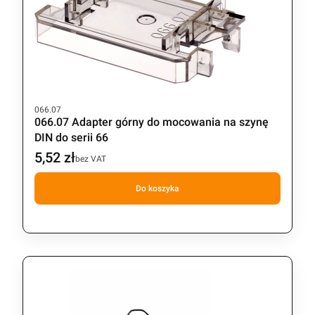
Kod produktu
066.07
066.07 Adapter górny do mocowania na szynę
DIN do serii 66
5,52 zł
Cena
bez VAT
Do koszyka