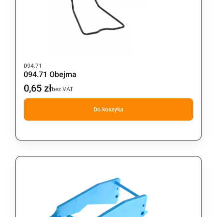
Kod produktu
094.71
094.71 Obejma
0,65 zł
Cena
bez VAT
Do koszyka