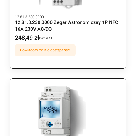
Kod produktu
12.81.8.230.0000
12.81.8.230.0000 Zegar Astronomiczny 1P NFC
16A 230V AC/DC
248,49 zł
Cena
bez VAT
Powiadom mnie o dostępności