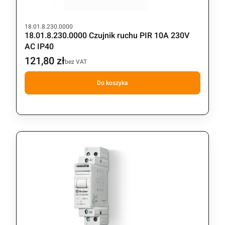
Kod produktu
18.01.8.230.0000
18.01.8.230.0000 Czujnik ruchu PIR 10A 230V
AC IP40
121,80 zł
Cena
bez VAT
Do koszyka