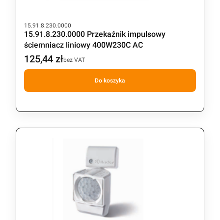
Kod produktu
15.91.8.230.0000
15.91.8.230.0000 Przekaźnik impulsowy
ściemniacz liniowy 400W230C AC
125,44 zł
Cena
bez VAT
Do koszyka