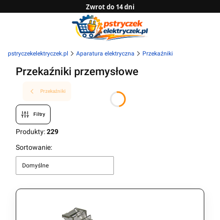
Zwrot do 14 dni
Sprawdź naszą ofertę B2B
pstryczekelektryczek.pl
Aparatura elektryczna
Przekaźniki
Przekaźniki przemysłowe
Przekaźniki
Filtry
Produkty:
229
Lista produktów
Sortowanie:
Domyślne