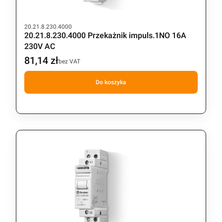
Kod produktu
20.21.8.230.4000
20.21.8.230.4000 Przekażnik impuls.1NO 16A
230V AC
81,14 zł
Cena
bez VAT
Do koszyka