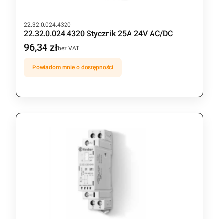
Kod produktu
22.32.0.024.4320
22.32.0.024.4320 Stycznik 25A 24V AC/DC
96,34 zł
Cena
bez VAT
Powiadom mnie o dostępności