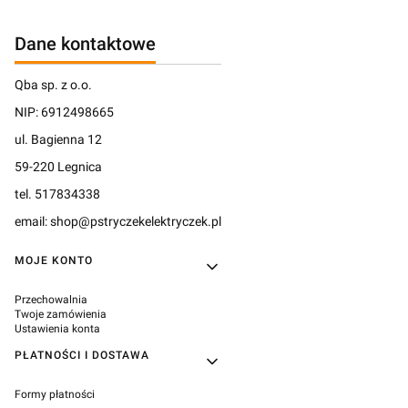
Dane kontaktowe
Qba sp. z o.o.
NIP: 6912498665
ul. Bagienna 12
59-220 Legnica
tel. 517834338
email: shop@pstryczekelektryczek.pl
Linki w stopce
MOJE KONTO
Przechowalnia
Twoje zamówienia
Ustawienia konta
PŁATNOŚCI I DOSTAWA
Formy płatności