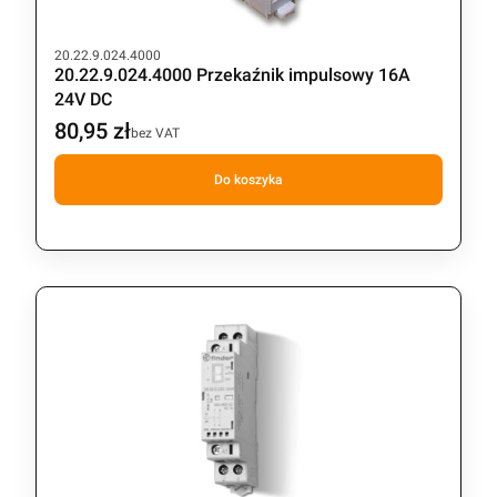
Kod produktu
20.22.9.024.4000
20.22.9.024.4000 Przekaźnik impulsowy 16A
24V DC
80,95 zł
Cena
bez VAT
Do koszyka