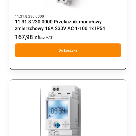
Kod produktu
11.31.8.230.0000
11.31.8.230.0000 Przekaźnik modułowy
zmierzchowy 16A 230V AC 1-100 1x IP54
167,98 zł
Cena
bez VAT
Do koszyka