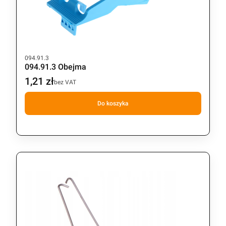
Kod produktu
094.91.3
094.91.3 Obejma
1,21 zł
Cena
bez VAT
Do koszyka