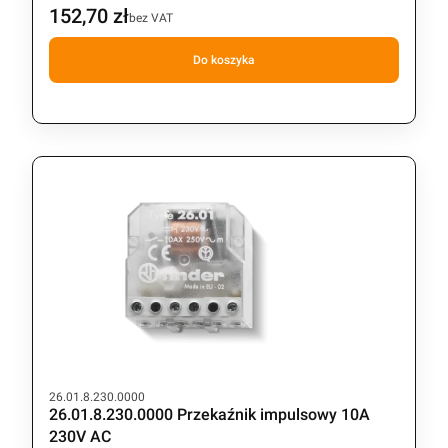
152,70 zł
Cena
bez VAT
Do koszyka
Kod produktu
26.01.8.230.0000
26.01.8.230.0000 Przekaźnik impulsowy 10A
230V AC