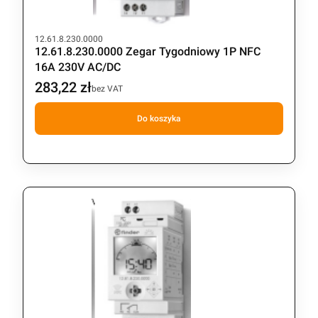
Kod produktu
12.61.8.230.0000
12.61.8.230.0000 Zegar Tygodniowy 1P NFC
16A 230V AC/DC
283,22 zł
Cena
bez VAT
Do koszyka