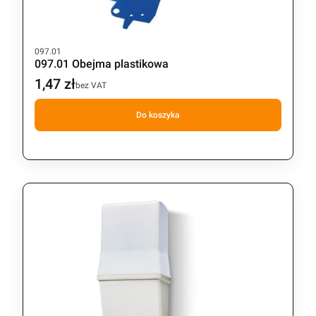
Kod produktu
097.01
097.01 Obejma plastikowa
1,47 zł
Cena
bez VAT
Do koszyka