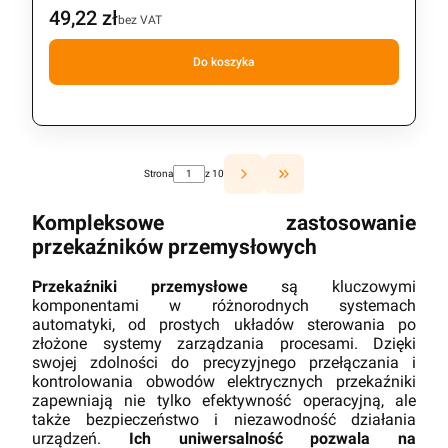
49,22 zł
Cena
bez VAT
Do koszyka
Strona
z 10
Przejdź do ostatniej strony z 
Kompleksowe zastosowanie
przekaźników przemysłowych
Przekaźniki przemysłowe
są kluczowymi
komponentami w różnorodnych systemach
automatyki, od prostych układów sterowania po
złożone systemy zarządzania procesami. Dzięki
swojej zdolności do precyzyjnego przełączania i
kontrolowania obwodów elektrycznych przekaźniki
zapewniają nie tylko efektywność operacyjną, ale
także bezpieczeństwo i niezawodność działania
urządzeń.
Ich uniwersalność pozwala na