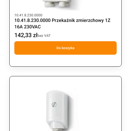
Kod produktu
10.41.8.230.0000
10.41.8.230.0000 Przekażnik zmierzchowy 1Z
16A 230VAC
142,33 zł
Cena
bez VAT
Do koszyka