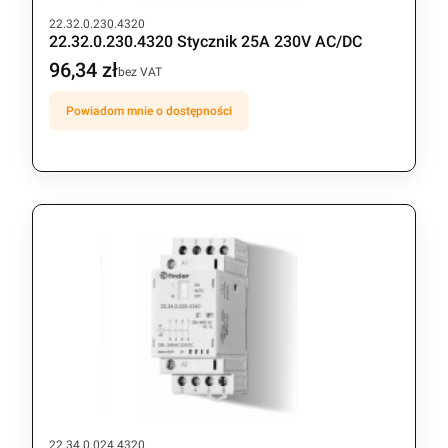
Kod produktu
22.32.0.230.4320
22.32.0.230.4320 Stycznik 25A 230V AC/DC
96,34 zł
Cena
bez VAT
Powiadom mnie o dostępności
Kod produktu
22.34.0.024.4320