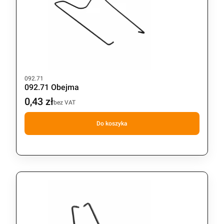
Kod produktu
092.71
092.71 Obejma
0,43 zł
Cena
bez VAT
Do koszyka