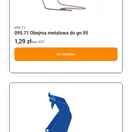
Kod produktu
095.71
095.71 Obejma metalowa do gn.95
1,29 zł
Cena
bez VAT
Do koszyka