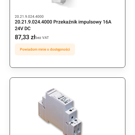
Kod produktu
20.21.9.024.4000
20.21.9.024.4000 Przekaźnik impulsowy 16A
24V DC
87,33 zł
Cena
bez VAT
Powiadom mnie o dostępności