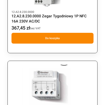
Kod produktu
12.A2.8.230.0000
12.A2.8.230.0000 Zegar Tygodniowy 1P NFC
16A 230V AC/DC
367,45 zł
Cena
bez VAT
Do koszyka