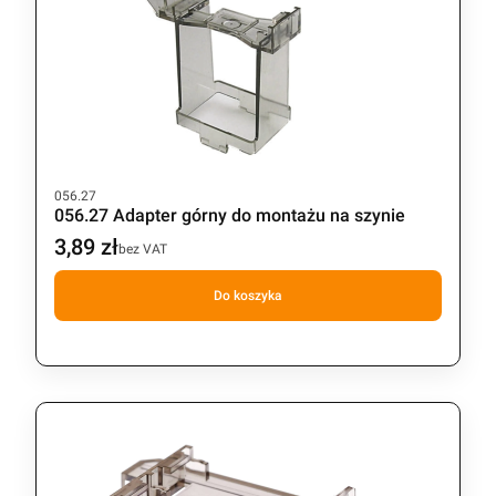
Kod produktu
056.27
056.27 Adapter górny do montażu na szynie
3,89 zł
Cena
bez VAT
Do koszyka