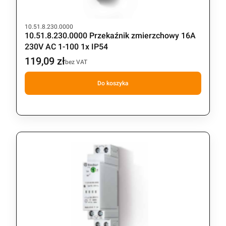
Kod produktu
10.51.8.230.0000
10.51.8.230.0000 Przekaźnik zmierzchowy 16A
230V AC 1-100 1x IP54
119,09 zł
Cena
bez VAT
Do koszyka