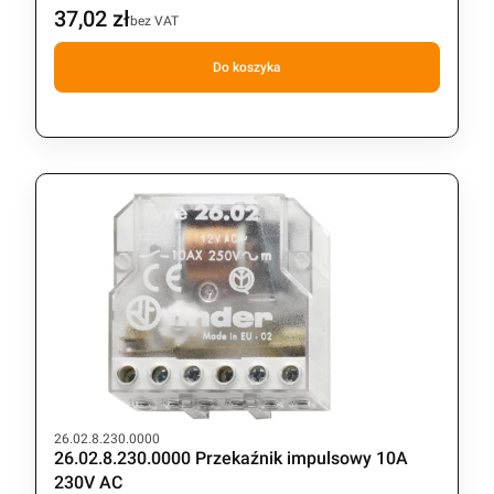
37,02 zł
Cena
bez VAT
Do koszyka
Kod produktu
26.02.8.230.0000
26.02.8.230.0000 Przekaźnik impulsowy 10A
230V AC