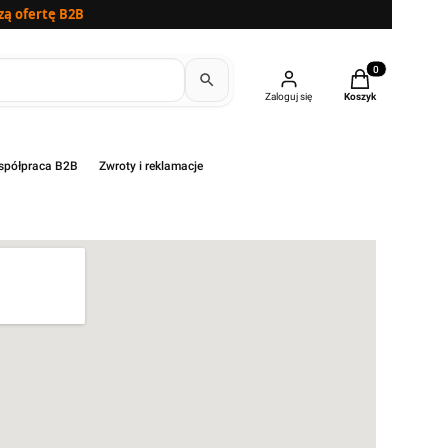
zą ofertę B2B
Produkty w kosz
Zaloguj się
Koszyk
półpraca B2B
Zwroty i reklamacje