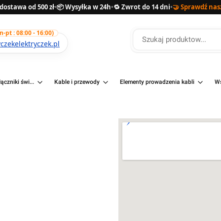
ostawa od 500 zł
•
📦 Wysyłka w 24h
•
🔁 Zwrot do 14 dni
•
🤝 Sprawdź nas
pt : 08:00 - 16:00)
zekelektryczek.pl
ączniki świ...
Kable i przewody
Elementy prowadzenia kabli
Ws