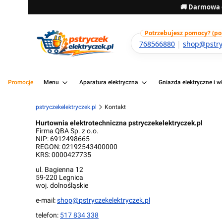
🚚 Darmowa d
Potrzebujesz pomocy? (pon-
768566880
|
shop@pstryc
Promocje
Menu
Aparatura elektryczna
Gniazda elektryczne i wł
pstryczekelektryczek.pl
Kontakt
Hurtownia elektrotechniczna pstryczekelektryczek.pl
Firma QBA Sp. z o.o.
NIP: 6912498665
REGON: 02192543400000
KRS: 0000427735
ul. Bagienna 12
59-220 Legnica
woj. dolnośląskie
e-mail:
shop@pstryczekelektryczek.pl
telefon:
517 834 338