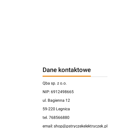
Dane kontaktowe
Qba sp. z o.o.
NIP: 6912498665
ul. Bagienna 12
59-220 Legnica
tel. 768566880
email: shop@pstryczekelektryczek.pl