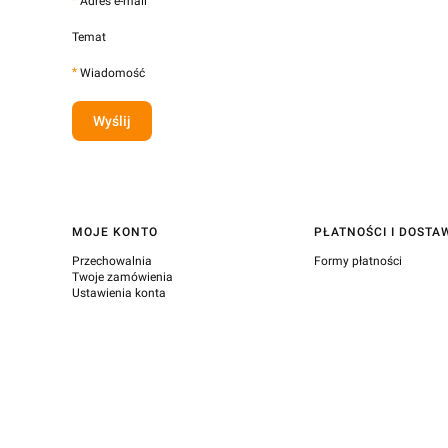
*
Adres e-mail
Temat
*
Wiadomość
Wyślij
Linki w stopce
MOJE KONTO
PŁATNOŚCI I DOSTA
Przechowalnia
Formy płatności
Twoje zamówienia
Ustawienia konta