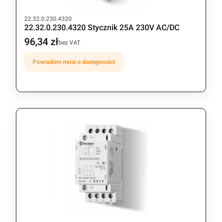
Kod produktu
22.32.0.230.4320
22.32.0.230.4320 Stycznik 25A 230V AC/DC
96,34 zł
Cena
bez VAT
Powiadom mnie o dostępności