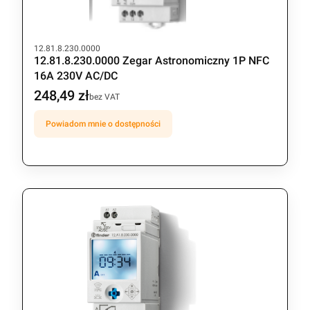
Kod produktu
12.81.8.230.0000
12.81.8.230.0000 Zegar Astronomiczny 1P NFC
16A 230V AC/DC
248,49 zł
Cena
bez VAT
Powiadom mnie o dostępności