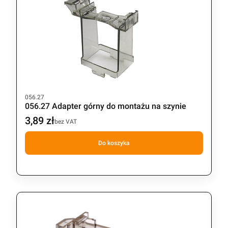
Kod produktu
056.27
056.27 Adapter górny do montażu na szynie
3,89 zł
Cena
bez VAT
Do koszyka