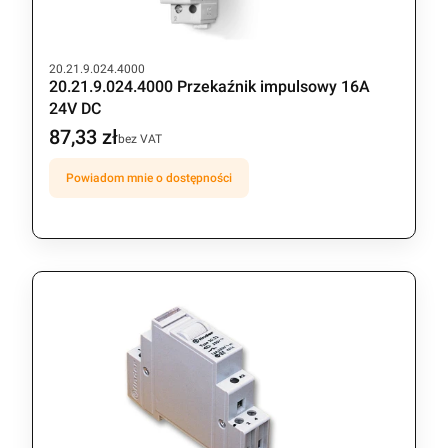
Kod produktu
20.21.9.024.4000
20.21.9.024.4000 Przekaźnik impulsowy 16A
24V DC
87,33 zł
Cena
bez VAT
Powiadom mnie o dostępności