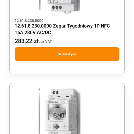
Kod produktu
12.61.8.230.0000
12.61.8.230.0000 Zegar Tygodniowy 1P NFC
16A 230V AC/DC
283,22 zł
Cena
bez VAT
Do koszyka