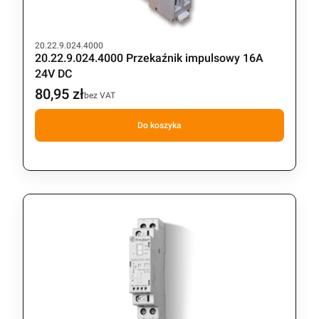
Kod produktu
20.22.9.024.4000
20.22.9.024.4000 Przekaźnik impulsowy 16A
24V DC
80,95 zł
Cena
bez VAT
Do koszyka