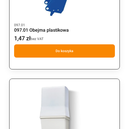
Kod produktu
097.01
097.01 Obejma plastikowa
1,47 zł
Cena
bez VAT
Do koszyka