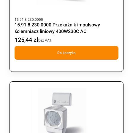
Kod produktu
15.91.8.230.0000
15.91.8.230.0000 Przekaźnik impulsowy
ściemniacz liniowy 400W230C AC
125,44 zł
Cena
bez VAT
Do koszyka