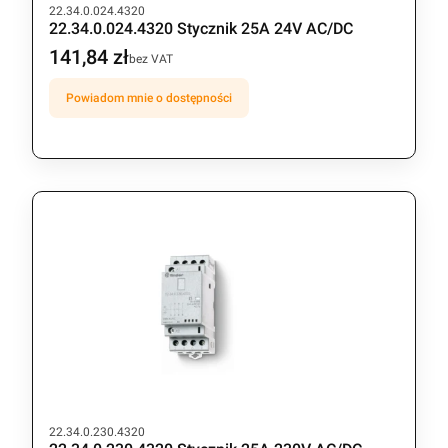
Kod produktu
22.34.0.024.4320
22.34.0.024.4320 Stycznik 25A 24V AC/DC
141,84 zł
Cena
bez VAT
Powiadom mnie o dostępności
Kod produktu
22.34.0.230.4320