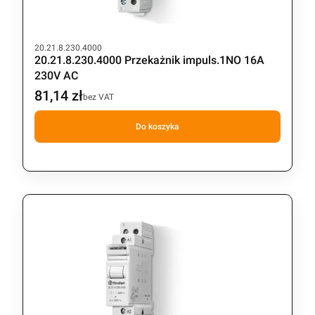
Kod produktu
20.21.8.230.4000
20.21.8.230.4000 Przekażnik impuls.1NO 16A
230V AC
81,14 zł
Cena
bez VAT
Do koszyka