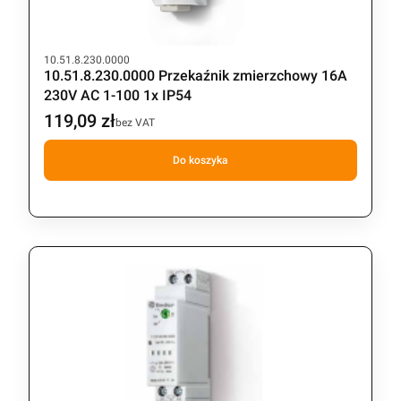
Kod produktu
10.51.8.230.0000
10.51.8.230.0000 Przekaźnik zmierzchowy 16A
230V AC 1-100 1x IP54
119,09 zł
Cena
bez VAT
Do koszyka