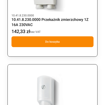
Kod produktu
10.41.8.230.0000
10.41.8.230.0000 Przekażnik zmierzchowy 1Z
16A 230VAC
142,33 zł
Cena
bez VAT
Do koszyka