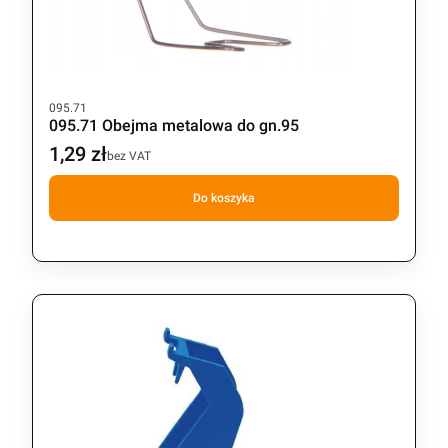
Kod produktu
095.71
095.71 Obejma metalowa do gn.95
1,29 zł
Cena
bez VAT
Do koszyka