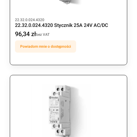
Kod produktu
22.32.0.024.4320
22.32.0.024.4320 Stycznik 25A 24V AC/DC
96,34 zł
Cena
bez VAT
Powiadom mnie o dostępności