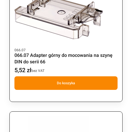
Kod produktu
066.07
066.07 Adapter górny do mocowania na szynę
DIN do serii 66
5,52 zł
Cena
bez VAT
Do koszyka