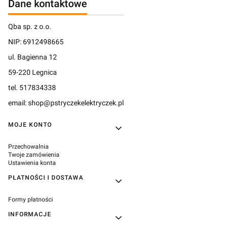
Dane kontaktowe
Qba sp. z o.o.
NIP: 6912498665
ul. Bagienna 12
59-220 Legnica
tel. 517834338
email: shop@pstryczekelektryczek.pl
Linki w stopce
MOJE KONTO
Przechowalnia
Twoje zamówienia
Ustawienia konta
PŁATNOŚCI I DOSTAWA
Formy płatności
INFORMACJE