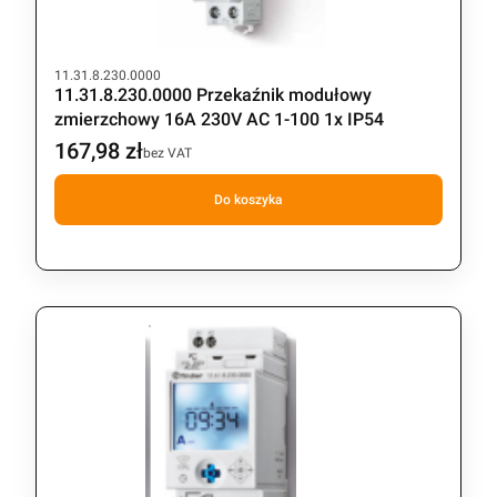
Kod produktu
11.31.8.230.0000
11.31.8.230.0000 Przekaźnik modułowy
zmierzchowy 16A 230V AC 1-100 1x IP54
167,98 zł
Cena
bez VAT
Do koszyka