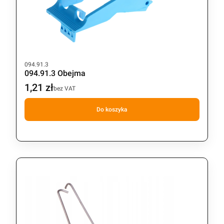
Kod produktu
094.91.3
094.91.3 Obejma
1,21 zł
Cena
bez VAT
Do koszyka