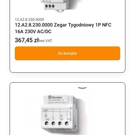
Kod produktu
12.A2.8.230.0000
12.A2.8.230.0000 Zegar Tygodniowy 1P NFC
16A 230V AC/DC
367,45 zł
Cena
bez VAT
Do koszyka