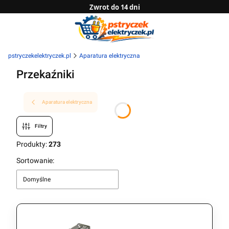
Zwrot do 14 dni
Sprawdź naszą ofertę B2B
pstryczekelektryczek.pl
Aparatura elektryczna
Przekaźniki
Aparatura elektryczna
Filtry
Produkty:
273
Lista produktów
Sortowanie:
Domyślne