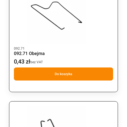
Kod produktu
092.71
092.71 Obejma
0,43 zł
Cena
bez VAT
Do koszyka