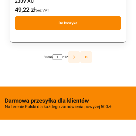
230V AC
49,22 zł
Cena
bez VAT
Do koszyka
Strona
z 12
Przejdź do ostatniej strony z 
Darmowa przesyłka dla klientów
Na terenie Polski dla każdego zamówienia powyżej 500zł