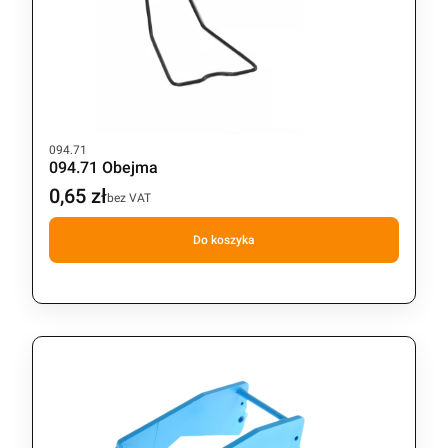
Kod produktu
094.71
094.71 Obejma
0,65 zł
Cena
bez VAT
Do koszyka