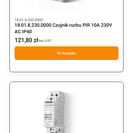
Kod produktu
18.01.8.230.0000
18.01.8.230.0000 Czujnik ruchu PIR 10A 230V
AC IP40
121,80 zł
Cena
bez VAT
Do koszyka