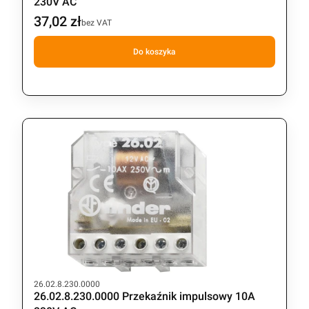
230V AC
37,02 zł
Cena
bez VAT
Do koszyka
Kod produktu
26.02.8.230.0000
26.02.8.230.0000 Przekaźnik impulsowy 10A