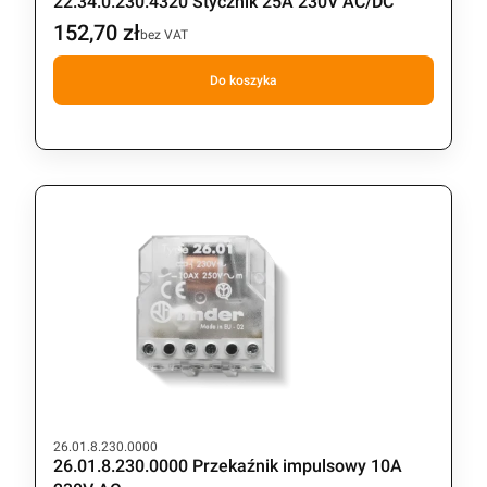
22.34.0.230.4320 Stycznik 25A 230V AC/DC
152,70 zł
Cena
bez VAT
Do koszyka
Kod produktu
26.01.8.230.0000
26.01.8.230.0000 Przekaźnik impulsowy 10A