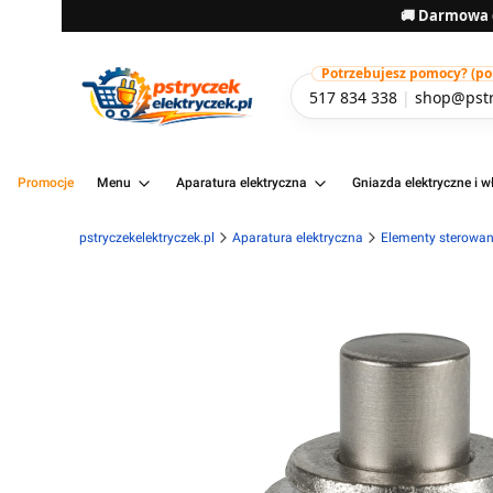
🚚 Darmowa d
Potrzebujesz pomocy? (pon-
517 834 338
|
shop@pstr
Promocje
Menu
Aparatura elektryczna
Gniazda elektryczne i wł
pstryczekelektryczek.pl
Aparatura elektryczna
Elementy sterowani