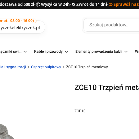
ostawa od 500 zł
•
📦 Wysyłka w 24h
•
🔁 Zwrot do 14 dni
•
🤝 Sprawdź nas
pt : 08:00 - 16:00)
yczekelektryczek.pl
ączniki świ...
Kable i przewody
Elementy prowadzenia kabli
Ws
a i sygnalizacji
Osprzęt pulpitowy
ZCE10 Trzpień metalowy
ZCE10 Trzpień met
ZCE10
Przejdź do pełnego opisu