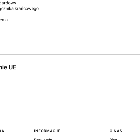
ndardowy
ącznika krańcowego
enia
nie UE
WA
INFORMACJE
O NAS
Regulamin
Blog