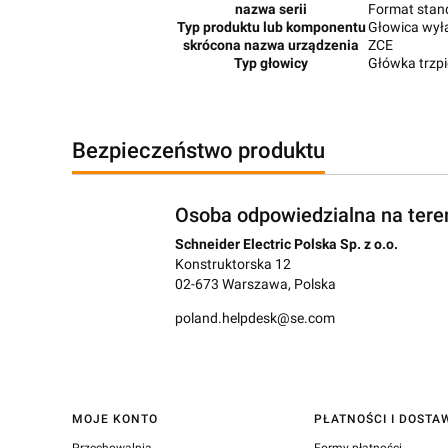
nazwa serii
Format sta
Typ produktu lub komponentu
Głowica wył
skrócona nazwa urządzenia
ZCE
Typ głowicy
Główka trzpi
Bezpieczeństwo produktu
Osoba odpowiedzialna na tere
Schneider Electric Polska Sp. z o.o.
Konstruktorska 12
02-673 Warszawa, Polska
poland.helpdesk@se.com
Linki w stopce
MOJE KONTO
PŁATNOŚCI I DOSTA
Przechowalnia
Formy płatności