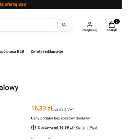
zą ofertę B2B
Produkty w kosz
Zaloguj się
Koszyk
półpraca B2B
Zwroty i reklamacje
alowy
Cena
16,33 zł
bez 23% VAT
Ceny podane bez kosztów dostawy.
Dostawa
od 16,99 zł
- Kurier InPost