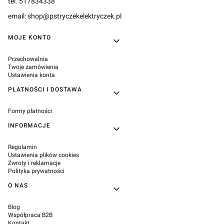
tel. 517834338
email: shop@pstryczekelektryczek.pl
Linki w stopce
MOJE KONTO
Przechowalnia
Twoje zamówienia
Ustawienia konta
PŁATNOŚCI I DOSTAWA
Formy płatności
INFORMACJE
Regulamin
Ustawienia plików cookies
Zwroty i reklamacje
Polityka prywatności
O NAS
Blog
Współpraca B2B
Kontakt