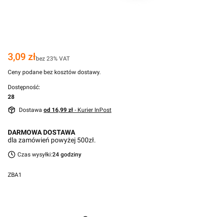
Cena
3,09 zł
bez 23% VAT
Ceny podane bez kosztów dostawy.
Dostępność:
28
Dostawa
od 16,99 zł
- Kurier InPost
DARMOWA DOSTAWA
dla zamówień powyżej 500zł.
Czas wysyłki:
24 godziny
ZBA1
Przejdź do pełnego opisu