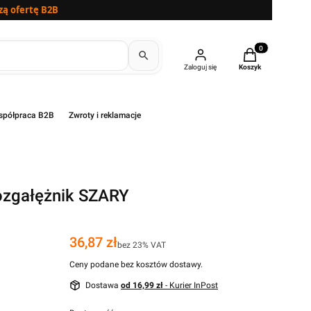
zą ofertę B2B
Produkty w kosz
Zaloguj się
Koszyk
półpraca B2B
Zwroty i reklamacje
ozgałężnik SZARY
Cena
36,87 zł
bez 23% VAT
Ceny podane bez kosztów dostawy.
Dostawa
od 16,99 zł
- Kurier InPost