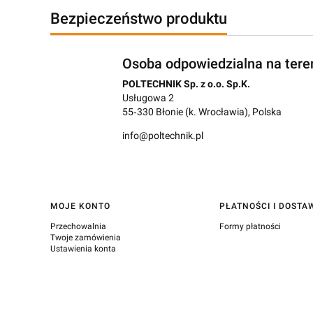
Bezpieczeństwo produktu
Osoba odpowiedzialna na tere
POLTECHNIK Sp. z o.o. Sp.K.
Usługowa 2
55‑330 Błonie (k. Wrocławia), Polska
info@poltechnik.pl
Linki w stopce
MOJE KONTO
PŁATNOŚCI I DOSTA
Przechowalnia
Formy płatności
Twoje zamówienia
Ustawienia konta