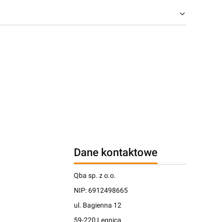
Dane kontaktowe
Qba sp. z o.o.
NIP: 6912498665
ul. Bagienna 12
59-220 Legnica