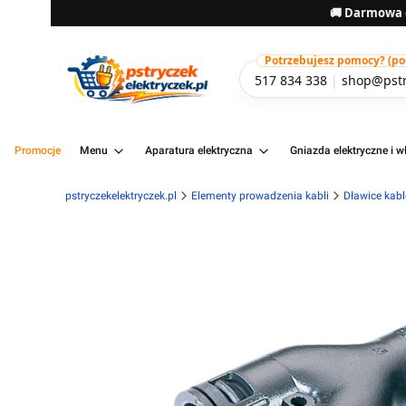
🚚 Darmowa d
Potrzebujesz pomocy? (pon-
517 834 338
|
shop@pstr
Promocje
Menu
Aparatura elektryczna
Gniazda elektryczne i wł
pstryczekelektryczek.pl
Elementy prowadzenia kabli
Dławice kabl