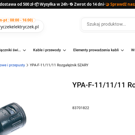
ostawa od 500 zł
•
📦 Wysyłka w 24h
•
🔁 Zwrot do 14 dni
•
🤝 Sprawdź nas
pt : 08:00 - 16:00)
yczekelektryczek.pl
ączniki świ...
Kable i przewody
Elementy prowadzenia kabli
Ws
owe i przepusty
YPA-F-11/11/11 Rozgałężnik SZARY
YPA-F-11/11/11 R
83701822
Przejdź do pełnego opisu