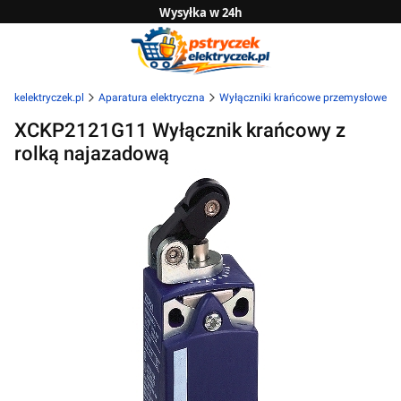
Wysyłka w 24h
Zwrot do 14 dni
Sprawdź naszą ofertę B2B
czekelektryczek.pl
Aparatura elektryczna
Wyłączniki krańcowe przemysłowe
XCKP2121G11 Wyłącznik krańcowy z
rolką najazadową