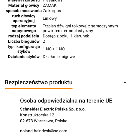
Materiał głowicy
ZAMAK
sposób mocowania
Za korpus
ruch głowicy
Liniowy
operacyjnej
typ elementu
Trzpień dźwigni rolkowej z samoczynnym
napędowego
powrotem termoplastyczny
rodzaj podejścia
Dostęp z boku, 1 kierunek
Liczba biegunów
2
typ i konfiguracja
1 NC + 1 NO
styków
Działanie styków
Działanie migowe
Bezpieczeństwo produktu
Osoba odpowiedzialna na terenie UE
Schneider Electric Polska Sp. z o.o.
Konstruktorska 12
02-673 Warszawa, Polska
poland.helpdesk@se.com