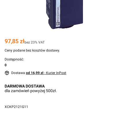
Cena
97,85 zł
bez 23% VAT
Ceny podane bez kosztów dostawy.
Dostępność:
0
Dostawa
od 16,99 zł
- Kurier InPost
DARMOWA DOSTAWA
dla zamówień powyżej 500zł.
XCKP2121G11
Przejdź do pełnego opisu