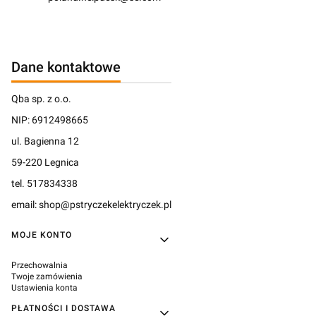
Dane kontaktowe
Qba sp. z o.o.
NIP: 6912498665
ul. Bagienna 12
59-220 Legnica
tel. 517834338
email: shop@pstryczekelektryczek.pl
Linki w stopce
MOJE KONTO
Przechowalnia
Twoje zamówienia
Ustawienia konta
PŁATNOŚCI I DOSTAWA