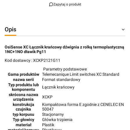
Zapytaj o produkt
Opis
OsiSense XC Łącznik krańcowy dźwignia z rolką termoplastyczną
1NC+1NO dławik Pg11
Kod dostawcy : XCKP2121G11
Parametry podstawowe
Gama produktów
Telemecanique Limit switches XC Standard
nazwa serii
Format standardowy
Typ produktu lub
Łącznik krańcowy
komponentu
skrócona nazwa
XCKP
urządzenia
konstrukcja
Kompaktowa forma E zgodnie z CENELEC EN
czujnika
50047
typ korpusu
Stacjonarny
Typ głowicy
Główka trzpienia
materiał
Plastik
materiał korpusu
Plastikowy