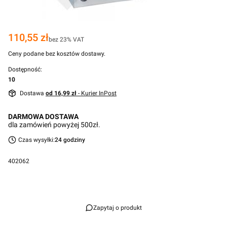
Cena
110,55 zł
bez 23% VAT
Ceny podane bez kosztów dostawy.
Dostępność:
10
Dostawa
od 16,99 zł
- Kurier InPost
DARMOWA DOSTAWA
dla zamówień powyżej 500zł.
Czas wysyłki:
24 godziny
402062
Przejdź do pełnego opisu
Zapytaj o produkt