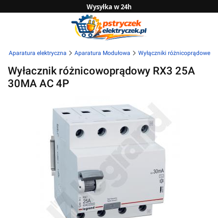
Wysyłka w 24h
Zwrot do 14 dni
Sprawdź naszą ofertę B2B
l
Aparatura elektryczna
Aparatura Modułowa
Wyłączniki różnicoprądowe
Wyłacznik różnicowoprądowy RX3 25A
30MA AC 4P