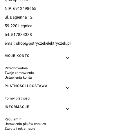
NIP: 6912498665
ul. Bagienna 12
59-220 Legnica
tel. 517834338
email: shop@pstryczekelektryczek.pl
Linki w stopce
MOJE KONTO
Przechowalnia
Twoje zamówienia
Ustawienia konta
PŁATNOŚCI I DOSTAWA
Formy płatności
INFORMACJE
Regulamin
Ustawienia plików cookies
Zwroty i reklamacje