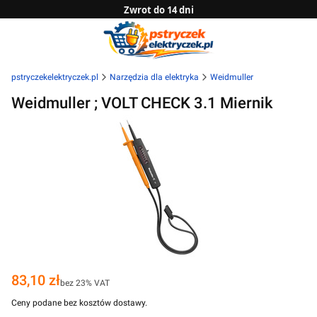
Zwrot do 14 dni
Sprawdź naszą ofertę B2B
pstryczekelektryczek.pl
Narzędzia dla elektryka
Weidmuller
Weidmuller ; VOLT CHECK 3.1 Miernik
Cena
83,10 zł
bez 23% VAT
Ceny podane bez kosztów dostawy.