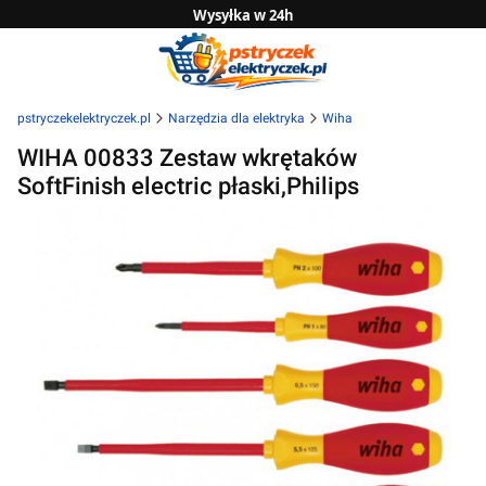
Wysyłka w 24h
Zwrot do 14 dni
Sprawdź naszą ofertę B2B
pstryczekelektryczek.pl
Narzędzia dla elektryka
Wiha
WIHA 00833 Zestaw wkrętaków
SoftFinish electric płaski,Philips