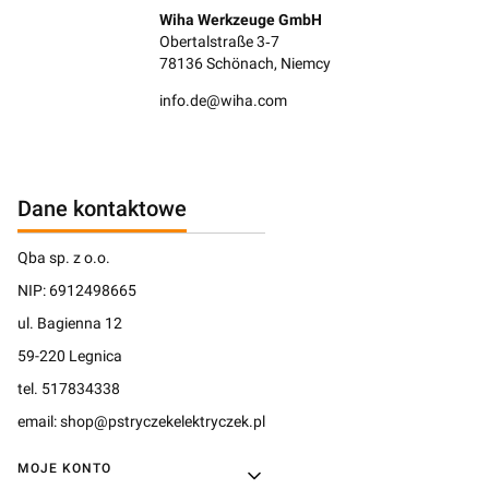
Wiha Werkzeuge GmbH
Obertalstraße 3‑7
78136 Schönach, Niemcy
info.de@wiha.com
Dane kontaktowe
Qba sp. z o.o.
NIP: 6912498665
ul. Bagienna 12
59-220 Legnica
tel. 517834338
email: shop@pstryczekelektryczek.pl
Linki w stopce
MOJE KONTO