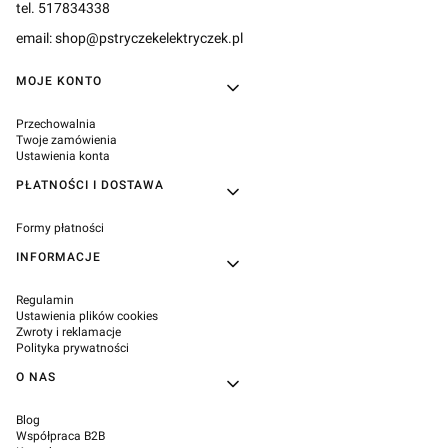
tel. 517834338
email: shop@pstryczekelektryczek.pl
Linki w stopce
MOJE KONTO
Przechowalnia
Twoje zamówienia
Ustawienia konta
PŁATNOŚCI I DOSTAWA
Formy płatności
INFORMACJE
Regulamin
Ustawienia plików cookies
Zwroty i reklamacje
Polityka prywatności
O NAS
Blog
Współpraca B2B