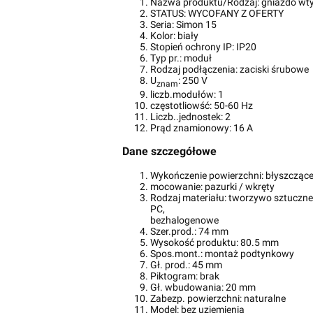
Nazwa produktu/Rodzaj:
gniazdo wt
STATUS:
WYCOFANY Z OFERTY
Seria:
Simon 15
Kolor:
biały
Stopień ochrony IP:
IP20
Typ pr.:
moduł
Rodzaj podłączenia:
zaciski śrubowe
U
:
250 V
znam
liczb.modułów:
1
częstotliowść:
50-60 Hz
Liczb..jednostek:
2
Prąd znamionowy:
16 A
Dane szczegółowe
Wykończenie powierzchni:
błyszcząc
mocowanie:
pazurki / wkręty
Rodzaj materiału:
tworzywo sztuczne
PC,
bezhalogenowe
Szer.prod.:
74 mm
Wysokość produktu:
80.5 mm
Spos.mont.:
montaż podtynkowy
Gł. prod.:
45 mm
Piktogram:
brak
Gł. wbudowania:
20 mm
Zabezp. powierzchni:
naturalne
Model:
bez uziemienia