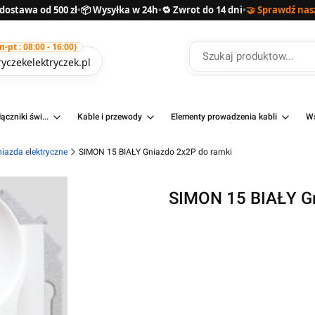
ostawa od 500 zł
•
📦 Wysyłka w 24h
•
🔁 Zwrot do 14 dni
•
🤝 Sprawdź nas
pt : 08:00 - 16:00)
yczekelektryczek.pl
ączniki świ...
Kable i przewody
Elementy prowadzenia kabli
Ws
iazda elektryczne
SIMON 15 BIAŁY Gniazdo 2x2P do ramki
SIMON 15 BIAŁY Gn