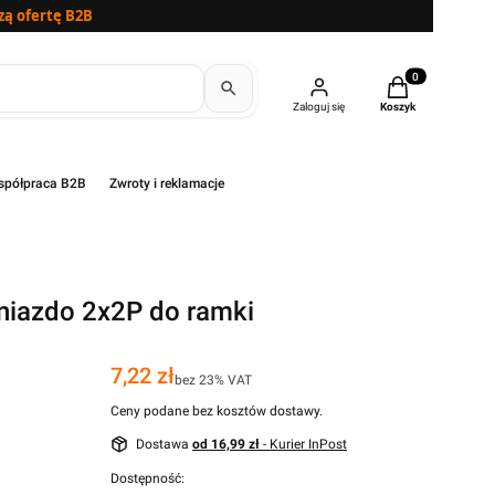
zą ofertę B2B
Produkty w kosz
Zaloguj się
Koszyk
półpraca B2B
Zwroty i reklamacje
iazdo 2x2P do ramki
Cena
7,22 zł
bez 23% VAT
Ceny podane bez kosztów dostawy.
Dostawa
od 16,99 zł
- Kurier InPost
Dostępność: