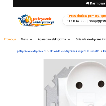
🚚 Darmowa d
Potrzebujesz pomocy? (pon-
517 834 338
|
shop@pstr
Promocje
Menu
Aparatura elektryczna
Gniazda elektryczne i wł
pstryczekelektryczek.pl
Gniazda elektryczne i włączniki światła
Gn