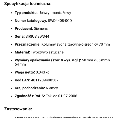
Specyfikacja techniczna:
Typ produktu:
Uchwyt montażowy
Numer katalogowy:
8WD4408-0CD
Producent:
Siemens
Seria:
SIRIUS 8WD44
Przeznaczenie:
Kolumny sygnalizacyjne o średnicy 70 mm
Materiał:
Tworzywo sztuczne
Wymiary opakowania (szer. × wys. × gł.):
58 mm × 86 mm ×
54 mm
Waga netto:
0,043 kg
Kod EAN:
4011209498587
Kraj pochodzenia:
Niemcy
Zgodność z RoHS:
Tak, od 01.07.2006
Zastosowanie:
Montaż podstawowy kolumn sygnalizacyjnych w systemach