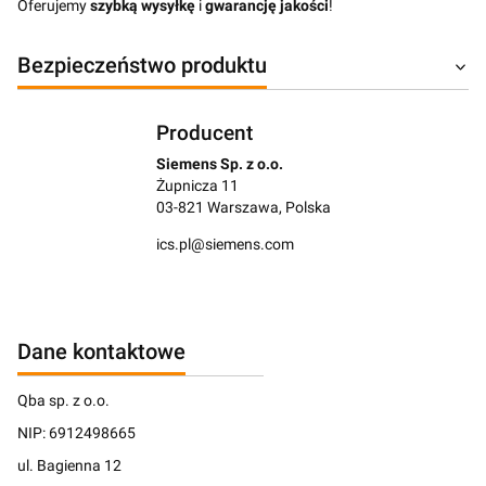
Oferujemy
szybką wysyłkę
i
gwarancję jakości
!
Bezpieczeństwo produktu
Producent
Siemens Sp. z o.o.
Żupnicza 11
03-821 Warszawa, Polska
ics.pl@siemens.com
Dane kontaktowe
Qba sp. z o.o.
NIP: 6912498665
ul. Bagienna 12