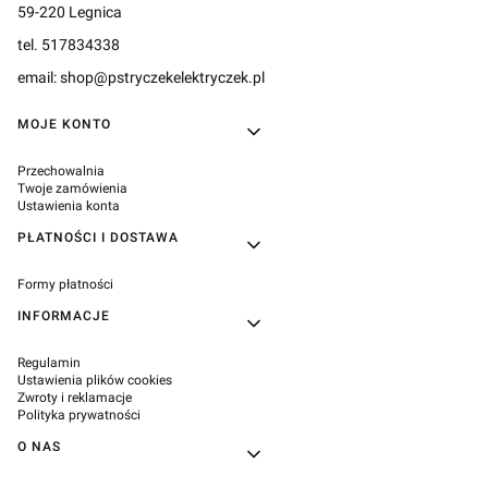
59-220 Legnica
tel. 517834338
email: shop@pstryczekelektryczek.pl
Linki w stopce
MOJE KONTO
Przechowalnia
Twoje zamówienia
Ustawienia konta
PŁATNOŚCI I DOSTAWA
Formy płatności
INFORMACJE
Regulamin
Ustawienia plików cookies
Zwroty i reklamacje
Polityka prywatności
O NAS