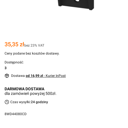
Cena
35,35 zł
bez 23% VAT
Ceny podane bez kosztów dostawy.
Dostępność:
3
Dostawa
od 16,99 zł
- Kurier InPost
DARMOWA DOSTAWA
dla zamówień powyżej 500zł.
Czas wysyłki:
24 godziny
8WD44080CD
Przejdź do pełnego opisu