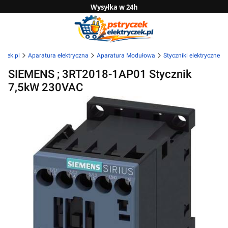
Wysyłka w 24h
Zwrot do 14 dni
Sprawdź naszą ofertę B2B
yczek.pl
Aparatura elektryczna
Aparatura Modułowa
Styczniki elektryczne
SIEMENS ; 3RT2018-1AP01 Stycznik
7,5kW 230VAC