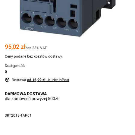
Cena
95,02 zł
bez 23% VAT
Ceny podane bez kosztów dostawy.
Dostępność:
0
Dostawa
od 16,99 zł
- Kurier InPost
DARMOWA DOSTAWA
dla zamówień powyżej 500zł.
3RT2018-1AP01
Przejdź do pełnego opisu