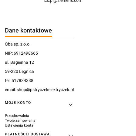
ics.pl@siemens.com
Dane kontaktowe
Qba sp. z o.o.
NIP: 6912498665
ul. Bagienna 12
59-220 Legnica
tel. 517834338
email: shop@pstryczekelektryczek.pl
Linki w stopce
MOJE KONTO
Przechowalnia
Twoje zamówienia
Ustawienia konta
PŁATNOŚCI I DOSTAWA