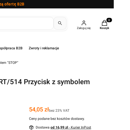
zą ofertę B2B
Produkty w kosz
Zaloguj się
Koszyk
półpraca B2B
Zwroty i reklamacje
olem "STOP"
T/514 Przycisk z symbolem
Cena
54,05 zł
bez 23% VAT
Ceny podane bez kosztów dostawy.
Dostawa
od 16,99 zł
- Kurier InPost