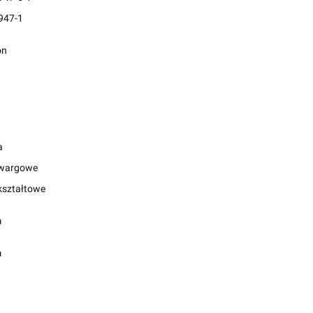
947-1
on
a
 wargowe
 kształtowe
m
m