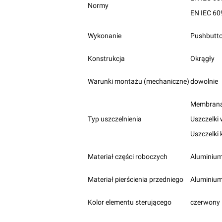
Normy
EN IEC 60
Wykonanie
Pushbutt
Konstrukcja
Okrągły
Warunki montażu (mechaniczne)
dowolnie
Membran
Typ uszczelnienia
Uszczelki
Uszczelki
Materiał części roboczych
Aluminiu
Materiał pierścienia przedniego
Aluminiu
Kolor elementu sterującego
czerwony