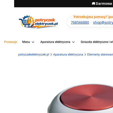
🚚 Darmowa d
Potrzebujesz pomocy? (pon-
768566880
|
shop@pstryc
Promocje
Menu
Aparatura elektryczna
Gniazda elektryczne i wł
pstryczekelektryczek.pl
Aparatura elektryczna
Elementy sterowani