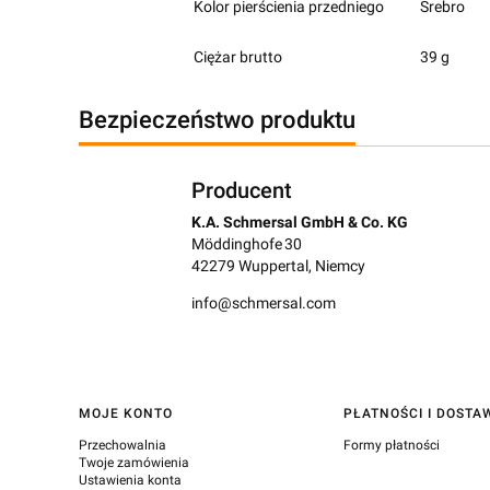
Kolor pierścienia przedniego
Srebro
Ciężar brutto
39 g
Bezpieczeństwo produktu
Producent
K.A. Schmersal GmbH & Co. KG
Möddinghofe 30
42279 Wuppertal, Niemcy
info@schmersal.com
Linki w stopce
MOJE KONTO
PŁATNOŚCI I DOSTA
Przechowalnia
Formy płatności
Twoje zamówienia
Ustawienia konta