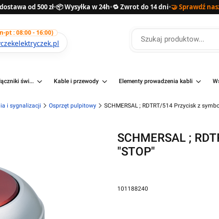
ostawa od 500 zł
•
📦 Wysyłka w 24h
•
🔁 Zwrot do 14 dni
•
🤝 Sprawdź nas
pt : 08:00 - 16:00)
zekelektryczek.pl
ączniki świ...
Kable i przewody
Elementy prowadzenia kabli
Ws
a i sygnalizacji
Osprzęt pulpitowy
SCHMERSAL ; RDTRT/514 Przycisk z symb
SCHMERSAL ; RDTR
"STOP"
101188240
Przejdź do pełnego opisu