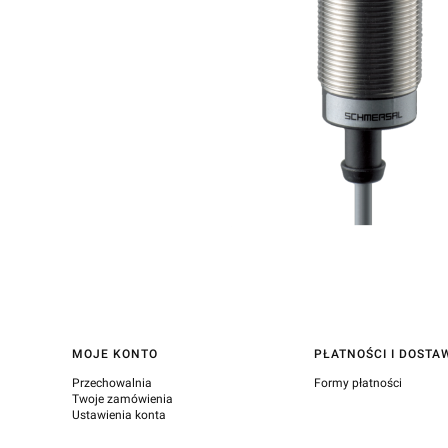
Linki w stopce
MOJE KONTO
PŁATNOŚCI I DOSTA
Przechowalnia
Formy płatności
Twoje zamówienia
Ustawienia konta