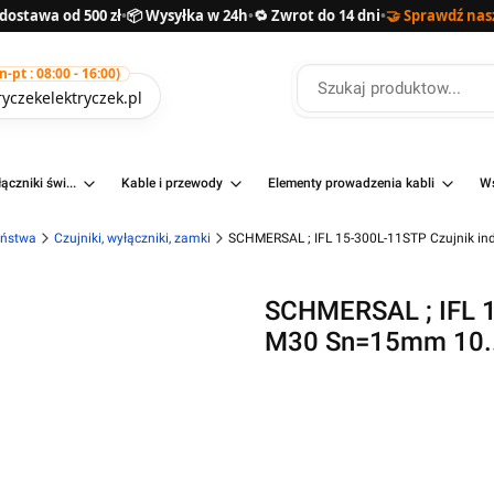
ostawa od 500 zł
•
📦 Wysyłka w 24h
•
🔁 Zwrot do 14 dni
•
🤝 Sprawdź nas
pt : 08:00 - 16:00)
yczekelektryczek.pl
ączniki świ...
Kable i przewody
Elementy prowadzenia kabli
Ws
eństwa
Czujniki, wyłączniki, zamki
SCHMERSAL ; IFL 15-300L-11STP Czujnik i
SCHMERSAL ; IFL 1
M30 Sn=15mm 10..