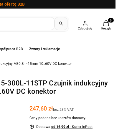
zą ofertę B2B
Produkty w kosz
Zaloguj się
Koszyk
półpraca B2B
Zwroty i reklamacje
ndukcyjny M30 Sn=15mm 10..60V DC konektor
5-300L-11STP Czujnik indukcyjny
60V DC konektor
Cena
247,60 zł
bez 23% VAT
Ceny podane bez kosztów dostawy.
Dostawa
od 16,99 zł
- Kurier InPost