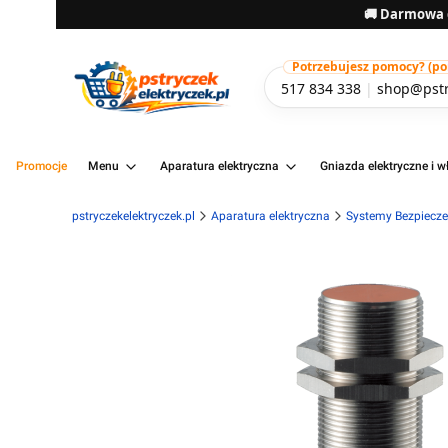
🚚 Darmowa d
Potrzebujesz pomocy? (pon-
517 834 338
|
shop@pstr
Promocje
Menu
Aparatura elektryczna
Gniazda elektryczne i wł
pstryczekelektryczek.pl
Aparatura elektryczna
Systemy Bezpiecz