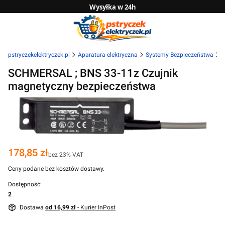
Wysyłka w 24h
Zwrot do 14 dni
Sprawdź naszą ofertę B2B
pstryczekelektryczek.pl
Aparatura elektryczna
Systemy Bezpieczeństwa
C
SCHMERSAL ; BNS 33-11z Czujnik
magnetyczny bezpieczeństwa
Cena
178,85 zł
bez 23% VAT
Ceny podane bez kosztów dostawy.
Dostępność:
2
Dostawa
od 16,99 zł
- Kurier InPost