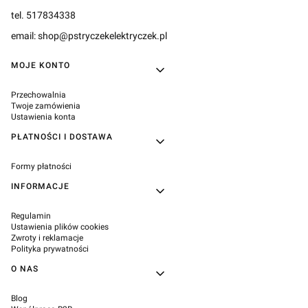
tel. 517834338
email: shop@pstryczekelektryczek.pl
Linki w stopce
MOJE KONTO
Przechowalnia
Twoje zamówienia
Ustawienia konta
PŁATNOŚCI I DOSTAWA
Formy płatności
INFORMACJE
Regulamin
Ustawienia plików cookies
Zwroty i reklamacje
Polityka prywatności
O NAS
Blog