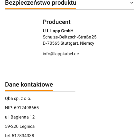
Bezpieczeństwo produktu
Producent
U.I. Lapp GmbH
Schulze‑Delitzsch‑Straße 25
D‑70565 Stuttgart, Niemcy
info@lappkabel.de
Dane kontaktowe
Qba sp. z o.o.
NIP: 6912498665
ul. Bagienna 12
59-220 Legnica
tel. 517834338