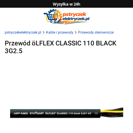
Wysyłka w 24h
Zwrot do 14 dni
Sprawdź naszą ofertę B2B
pstryczekelektryczek.pl
Kable i przewody
Przewody sterownicze
Przewód öLFLEX CLASSIC 110 BLACK
3G2.5