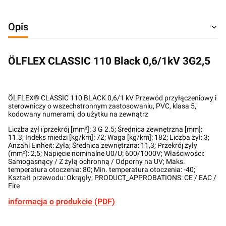
Opis
ÖLFLEX CLASSIC 110 Black 0,6/1kV 3G2,5
ÖLFLEX® CLASSIC 110 BLACK 0,6/1 kV Przewód przyłączeniowy i
sterowniczy o wszechstronnym zastosowaniu, PVC, klasa 5,
kodowany numerami, do użytku na zewnątrz
Liczba żył i przekrój [mm²]: 3 G 2.5; Średnica zewnętrzna [mm]:
11.3; Indeks miedzi [kg/km]: 72; Waga [kg/km]: 182; Liczba żył: 3;
Anzahl Einheit: Żyła; Średnica zewnętrzna: 11,3; Przekrój żyły
(mm²): 2,5; Napięcie nominalne U0/U: 600/1000V; Właściwości:
Samogasnący / Z żyłą ochronną / Odporny na UV; Maks.
temperatura otoczenia: 80; Min. temperatura otoczenia: -40;
Kształt przewodu: Okrągły; PRODUCT_APPROBATIONS: CE / EAC /
Fire
informacja o produkcie (PDF)