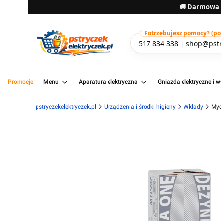
🚚 Darmowa d
Potrzebujesz pomocy? (pon-
517 834 338
|
shop@pstr
Promocje
Menu
Aparatura elektryczna
Gniazda elektryczne i wł
pstryczekelektryczek.pl
Urządzenia i środki higieny
Wkłady
Myd