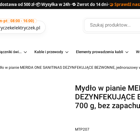
ostawa od 500 zł
•
📦 Wysyłka w 24h
•
🔁 Zwrot do 14 dni
•
🤝 Sprawdź nas
pt : 08:00 - 16:00)
yczekelektryczek.pl
ączniki świ...
Kable i przewody
Elementy prowadzenia kabli
Ws
ło w pianie MERIDA ONE SANITINAS DEZYNFEKUJĄCE BEZWONNE, jednorazowy wk
Mydło w pianie M
DEZYNFEKUJĄCE B
700 g, bez zapach
MTP207