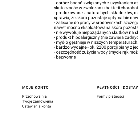
- oprócz badań związanych z uzyskaniem at
skuteczność w zwalczaniu bakterii chorob
- produkowane z naturalnych składników, nie
sprawia, że skóra pozostaje optymalnie naw
- zalecane do pracy w środowiskach szczegó
nawet mocno eksploatowana skóra pozosta
- nie wywołuje niepożądanych skutków na s
- produkt hipoalergiczny (nie zawiera żadn
- mydło gęstnieje w niższych temperaturach
- bardzo wydajne - ok. 2200 porcji piany z 
- oszczędność zużycia wody (mycie rąk możn
- bezwonne
Linki w stopce
MOJE KONTO
PŁATNOŚCI I DOSTA
Przechowalnia
Formy płatności
Twoje zamówienia
Ustawienia konta