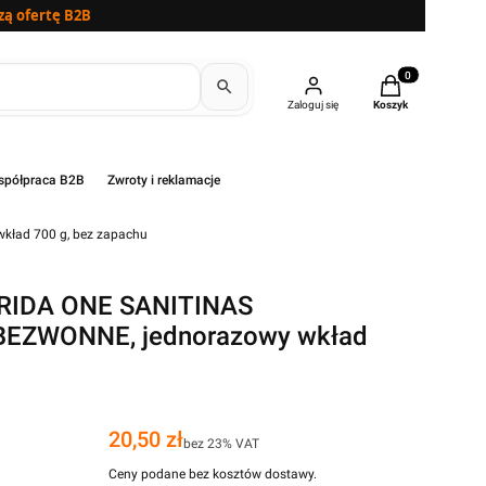
zą ofertę B2B
Produkty w kosz
Zaloguj się
Koszyk
półpraca B2B
Zwroty i reklamacje
ład 700 g, bez zapachu
ERIDA ONE SANITINAS
EZWONNE, jednorazowy wkład
u
Cena
20,50 zł
bez 23% VAT
Ceny podane bez kosztów dostawy.