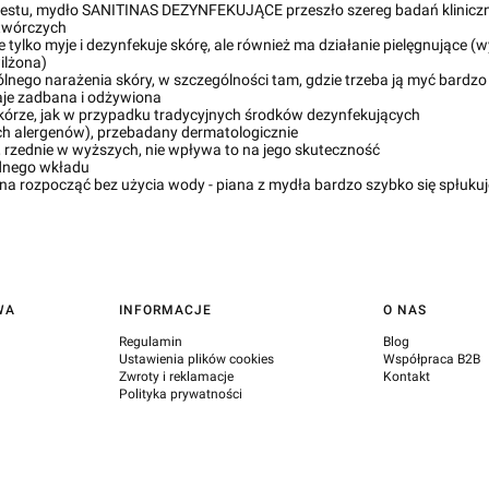
estu, mydło SANITINAS DEZYNFEKUJĄCE przeszło szereg badań kliniczny
otwórczych
 tylko myje i dezynfekuje skórę, ale również ma działanie pielęgnujące 
ilżona)
lnego narażenia skóry, w szczególności tam, gdzie trzeba ją myć bardzo 
je zadbana i odżywiona
kórze, jak w przypadku tradycyjnych środków dezynfekujących
ych alergenów), przebadany dermatologicznie
, rzednie w wyższych, nie wpływa to na jego skuteczność
jednego wkładu
a rozpocząć bez użycia wody - piana z mydła bardzo szybko się spłuku
WA
INFORMACJE
O NAS
Regulamin
Blog
Ustawienia plików cookies
Współpraca B2B
Zwroty i reklamacje
Kontakt
Polityka prywatności