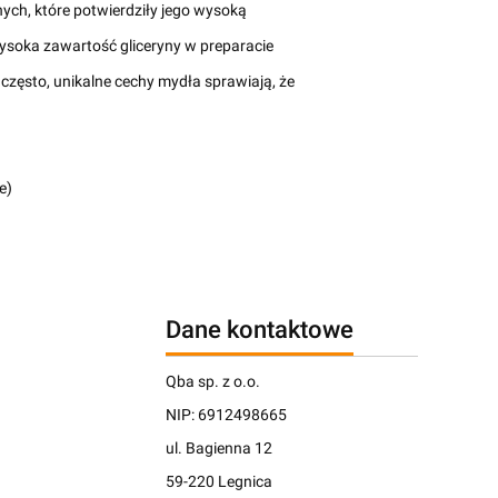
ch, które potwierdziły jego wysoką
(wysoka zawartość gliceryny w preparacie
często, unikalne cechy mydła sprawiają, że
je)
Dane kontaktowe
Qba sp. z o.o.
NIP: 6912498665
ul. Bagienna 12
59-220 Legnica