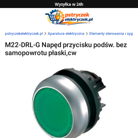
Wysyłka w 24h
Zwrot do 14 dni
Sprawdź naszą ofertę B2B
pstryczekelektryczek.pl
Aparatura elektryczna
Elementy sterowania i sygnal
M22-DRL-G Napęd przycisku podśw. bez
samopowrotu płaski,cw