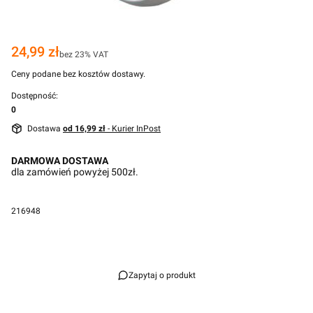
Cena
24,99 zł
bez 23% VAT
Ceny podane bez kosztów dostawy.
Dostępność:
0
Dostawa
od 16,99 zł
- Kurier InPost
DARMOWA DOSTAWA
dla zamówień powyżej 500zł.
216948
Przejdź do pełnego opisu
Zapytaj o produkt