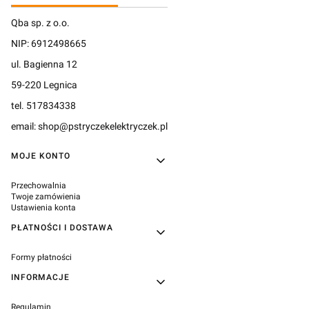
Qba sp. z o.o.
NIP: 6912498665
ul. Bagienna 12
59-220 Legnica
tel. 517834338
email: shop@pstryczekelektryczek.pl
Linki w stopce
MOJE KONTO
Przechowalnia
Twoje zamówienia
Ustawienia konta
PŁATNOŚCI I DOSTAWA
Formy płatności
INFORMACJE
Regulamin