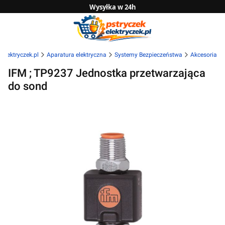
Wysyłka w 24h
Zwrot do 14 dni
Sprawdź naszą ofertę B2B
kelektryczek.pl
Aparatura elektryczna
Systemy Bezpieczeństwa
Akcesoria
IFM ; TP9237 Jednostka przetwarzająca
do sond