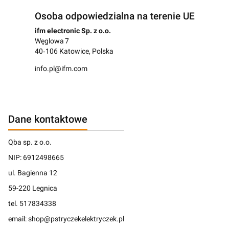
Osoba odpowiedzialna na terenie UE
ifm electronic Sp. z o.o.
Węglowa 7
40‑106 Katowice, Polska
info.pl@ifm.com
Dane kontaktowe
Qba sp. z o.o.
NIP: 6912498665
ul. Bagienna 12
59-220 Legnica
tel. 517834338
email: shop@pstryczekelektryczek.pl