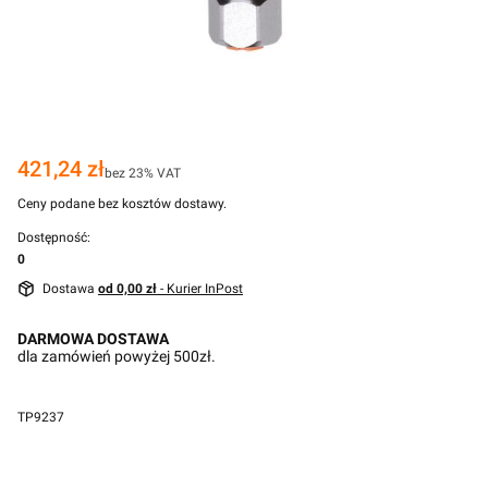
Cena
421,24 zł
bez 23% VAT
Ceny podane bez kosztów dostawy.
Dostępność:
0
Dostawa
od 0,00 zł
- Kurier InPost
DARMOWA DOSTAWA
dla zamówień powyżej 500zł.
TP9237
Przejdź do pełnego opisu