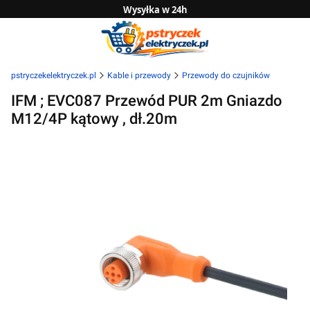
Wysyłka w 24h
Zwrot do 14 dni
Sprawdź naszą ofertę B2B
pstryczekelektryczek.pl
Kable i przewody
Przewody do czujników
IFM ; EVC087 Przewód PUR 2m Gniazdo
M12/4P kątowy , dł.20m