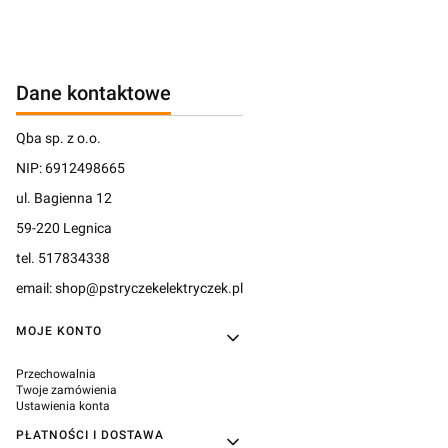
Dane kontaktowe
Qba sp. z o.o.
NIP: 6912498665
ul. Bagienna 12
59-220 Legnica
tel. 517834338
email: shop@pstryczekelektryczek.pl
Linki w stopce
MOJE KONTO
Przechowalnia
Twoje zamówienia
Ustawienia konta
PŁATNOŚCI I DOSTAWA