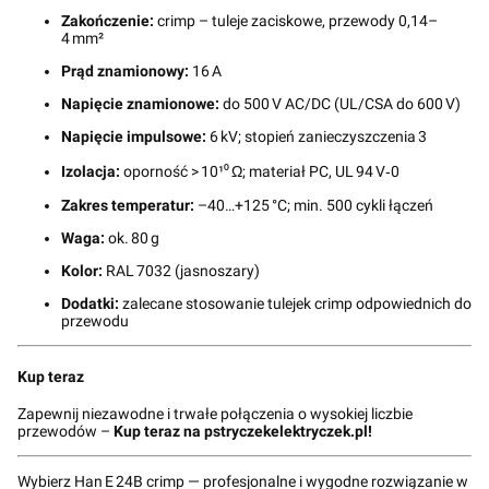
Zakończenie:
crimp – tuleje zaciskowe, przewody 0,14–
4 mm²
Prąd znamionowy:
16 A
Napięcie znamionowe:
do 500 V AC/DC (UL/CSA do 600 V)
Napięcie impulsowe:
6 kV; stopień zanieczyszczenia 3
Izolacja:
oporność > 10¹⁰ Ω; materiał PC, UL 94 V‑0
Zakres temperatur:
–40…+125 °C; min. 500 cykli łączeń
Waga:
ok. 80 g
Kolor:
RAL 7032 (jasnoszary)
Dodatki:
zalecane stosowanie tulejek crimp odpowiednich do
przewodu
Kup teraz
Zapewnij niezawodne i trwałe połączenia o wysokiej liczbie
przewodów –
Kup teraz na pstryczekelektryczek.pl!
Wybierz Han E 24B crimp — profesjonalne i wygodne rozwiązanie w