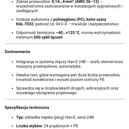
Zakres przewodów:
0,14…4 mm² (AWG 26–12)
–
wszechstronne zastosowanie w instalacjach sygnałowych i
zasilających
Izolacja wykonana z
poliwęglanu (PC), kolor szary
RAL 7032
, palność UL 94 V‑0 – trwałość i bezpieczeństwo
Odporność termiczna
–40…+125 °C
, norma wytrzymałości:
minimum
500 cykli łączeń
Zastosowania
Integracja w systemy złączy Han E 24B – szafy sterownicze,
maszyny przemysłowe, automatyka
Idealna tam, gdzie wymagana jest duża liczba przewodów,
trwałość konektorów i wysoki poziom ochrony PE
Sprawdza się w środowiskach drogich, wibracyjnych oraz
wysokiego obciążenia prądowego
Specyfikacja techniczna
Typ:
wkładka męska (plug) Han E, seria 24B
Liczba styków:
24 prądowych + PE