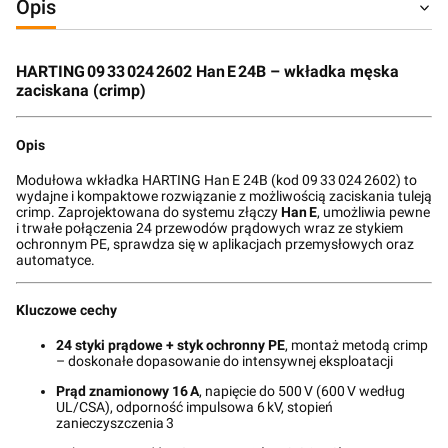
Opis
HARTING 09 33 024 2602 Han E 24B – wkładka męska
zaciskana (crimp)
Opis
Modułowa wkładka HARTING Han E 24B (kod 09 33 024 2602) to
wydajne i kompaktowe rozwiązanie z możliwością zaciskania tuleją
crimp. Zaprojektowana do systemu złączy
Han E
, umożliwia pewne
i trwałe połączenia 24 przewodów prądowych wraz ze stykiem
ochronnym PE, sprawdza się w aplikacjach przemysłowych oraz
automatyce.
Kluczowe cechy
24 styki prądowe + styk ochronny PE
, montaż metodą crimp
– doskonałe dopasowanie do intensywnej eksploatacji
Prąd znamionowy 16 A
, napięcie do 500 V (600 V według
UL/CSA), odporność impulsowa 6 kV, stopień
zanieczyszczenia 3