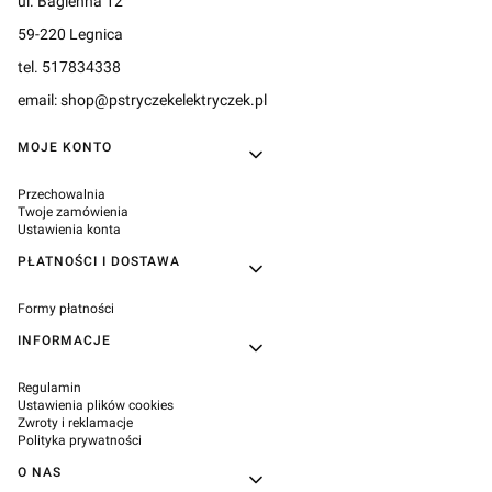
ul. Bagienna 12
59-220 Legnica
tel. 517834338
email: shop@pstryczekelektryczek.pl
Linki w stopce
MOJE KONTO
Przechowalnia
Twoje zamówienia
Ustawienia konta
PŁATNOŚCI I DOSTAWA
Formy płatności
INFORMACJE
Regulamin
Ustawienia plików cookies
Zwroty i reklamacje
Polityka prywatności
O NAS