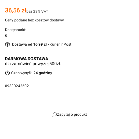
Cena
36,56 zł
bez 23% VAT
Ceny podane bez kosztów dostawy.
Dostępność:
5
Dostawa
od 16,99 zł
- Kurier InPost
DARMOWA DOSTAWA
dla zamówień powyżej 500zł.
Czas wysyłki:
24 godziny
09330242602
Przejdź do pełnego opisu
Zapytaj o produkt