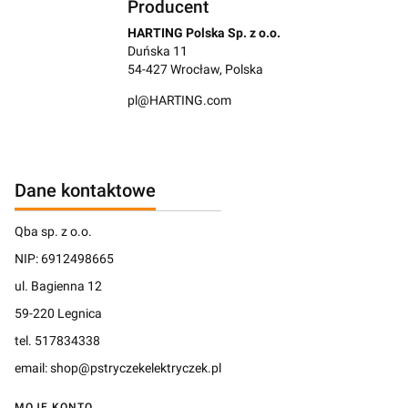
Producent
HARTING Polska Sp. z o.o.
Duńska 11
54-427 Wrocław, Polska
pl@HARTING.com
Dane kontaktowe
Qba sp. z o.o.
NIP: 6912498665
ul. Bagienna 12
59-220 Legnica
tel. 517834338
email: shop@pstryczekelektryczek.pl
MOJE KONTO