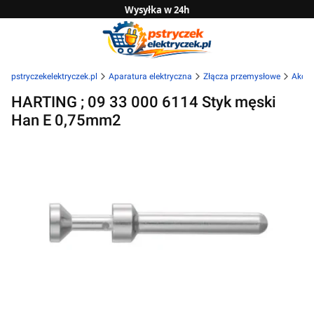
Wysyłka w 24h
Zwrot do 14 dni
Sprawdź naszą ofertę B2B
pstryczekelektryczek.pl
Aparatura elektryczna
Złącza przemysłowe
Akces
HARTING ; 09 33 000 6114 Styk męski
Han E 0,75mm2