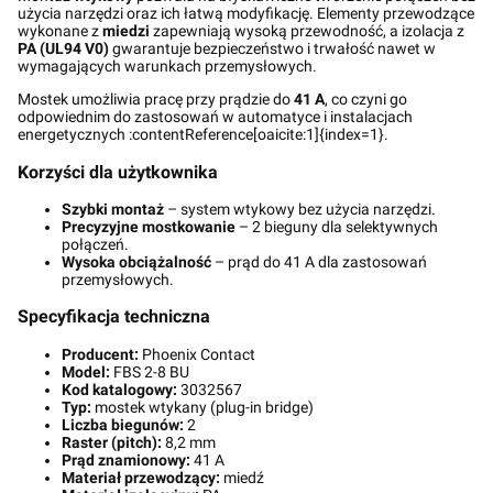
użycia narzędzi oraz ich łatwą modyfikację. Elementy przewodzące
wykonane z
miedzi
zapewniają wysoką przewodność, a izolacja z
PA (UL94 V0)
gwarantuje bezpieczeństwo i trwałość nawet w
wymagających warunkach przemysłowych.
Mostek umożliwia pracę przy prądzie do
41 A
, co czyni go
odpowiednim do zastosowań w automatyce i instalacjach
energetycznych :contentReference[oaicite:1]{index=1}.
Korzyści dla użytkownika
Szybki montaż
– system wtykowy bez użycia narzędzi.
Precyzyjne mostkowanie
– 2 bieguny dla selektywnych
połączeń.
Wysoka obciążalność
– prąd do 41 A dla zastosowań
przemysłowych.
Specyfikacja techniczna
Producent:
Phoenix Contact
Model:
FBS 2-8 BU
Kod katalogowy:
3032567
Typ:
mostek wtykany (plug-in bridge)
Liczba biegunów:
2
Raster (pitch):
8,2 mm
Prąd znamionowy:
41 A
Materiał przewodzący:
miedź