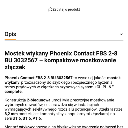
Zapytaj o produkt
Opis
Mostek wtykany Phoenix Contact FBS 2-8
BU 3032567 – kompaktowe mostkowanie
złączek
Phoenix Contact FBS 2-8 BU 3032567
to wysokiej jakości
mostek
wtykany
, przeznaczony do szybkiego i bezpiecznego łączenia
torów prądowych w złączkach szynowych systemu
CLIPLINE
complete
.
Konstrukcja
2-biegunowa
umożliwia precyzyjne mostkowanie
wybranych obwodów, co sprawdza się w instalacjach
wymagających selektywnego rozdziału potencjałów. Dzięki rastrze
8,2 mm
mostek jest kompatybilny z popularnymi złączkami, np.
serii
UT 6, ST 6, PT 6
.
Montaż
wtykowy
pozwala na błyskawiczne tworzenie połączeń bez