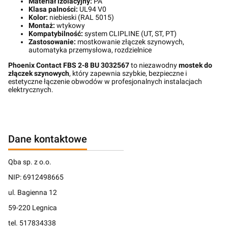
Materiał izolacyjny:
PA
Klasa palności:
UL94 V0
Kolor:
niebieski (RAL 5015)
Montaż:
wtykowy
Kompatybilność:
system CLIPLINE (UT, ST, PT)
Zastosowanie:
mostkowanie złączek szynowych,
automatyka przemysłowa, rozdzielnice
Phoenix Contact FBS 2-8 BU 3032567
to niezawodny
mostek do
złączek szynowych
, który zapewnia szybkie, bezpieczne i
estetyczne łączenie obwodów w profesjonalnych instalacjach
elektrycznych.
Dane kontaktowe
Qba sp. z o.o.
NIP: 6912498665
ul. Bagienna 12
59-220 Legnica
tel. 517834338