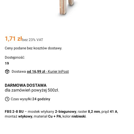
Cena
1,71 zł
bez 23% VAT
Ceny podane bez kosztów dostawy.
Dostępność:
19
Dostawa
od 16,99 zł
- Kurier InPost
DARMOWA DOSTAWA
dla zamówień powyżej 500zł.
Czas wysyłki:
24 godziny
FBS 2-8 BU
– mostek wtykany
2-biegunowy
, raster
8,2 mm
, prąd
41 A
,
montaż
wtykowy
, materiał
Cu + PA
, kolor
niebieski
.
Przejdź do pełnego opisu