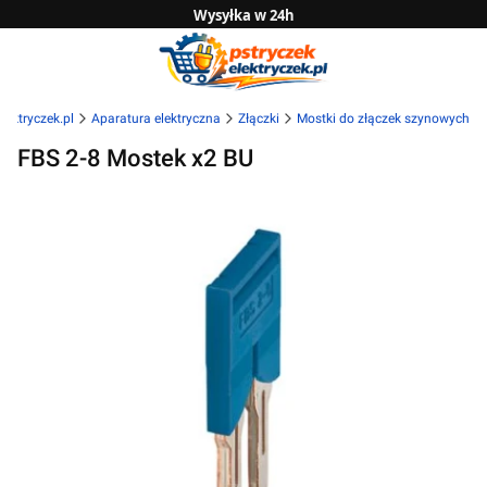
Wysyłka w 24h
Zwrot do 14 dni
Sprawdź naszą ofertę B2B
lektryczek.pl
Aparatura elektryczna
Złączki
Mostki do złączek szynowych
FBS 2-8 Mostek x2 BU