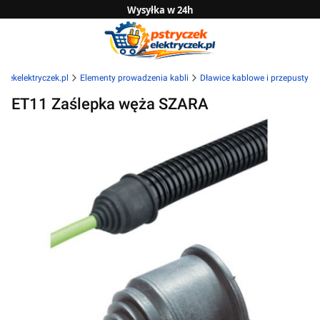
Wysyłka w 24h
Zwrot do 14 dni
Sprawdź naszą ofertę B2B
czekelektryczek.pl
Elementy prowadzenia kabli
Dławice kablowe i przepusty
ET11 Zaślepka węża SZARA