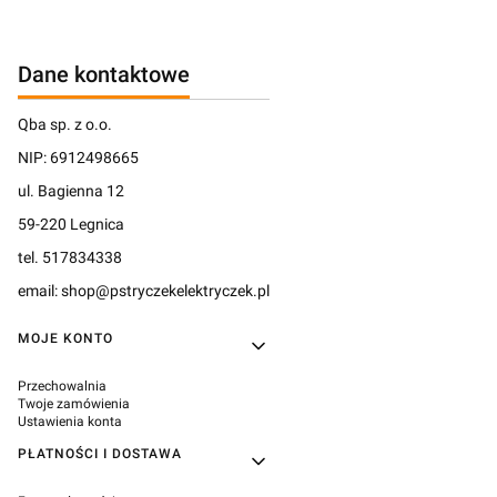
Dane kontaktowe
Qba sp. z o.o.
NIP: 6912498665
ul. Bagienna 12
59-220 Legnica
tel. 517834338
email: shop@pstryczekelektryczek.pl
Linki w stopce
MOJE KONTO
Przechowalnia
Twoje zamówienia
Ustawienia konta
PŁATNOŚCI I DOSTAWA