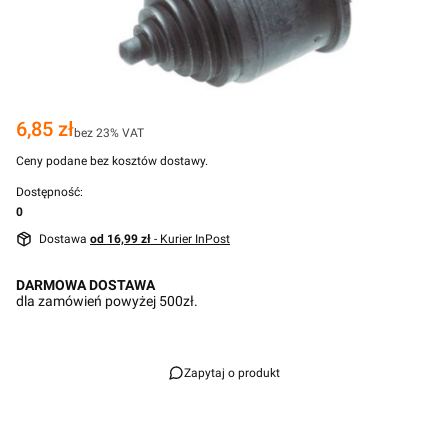
Cena
6,85 zł
bez 23% VAT
Ceny podane bez kosztów dostawy.
Dostępność:
0
Dostawa
od 16,99 zł
- Kurier InPost
DARMOWA DOSTAWA
dla zamówień powyżej 500zł.
Zapytaj o produkt