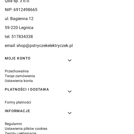
Qba sp. z o.o.
NIP: 6912498665
ul. Bagienna 12
59-220 Legnica
tel. 517834338
email: shop@pstryczekelektryczek.pl
Linki w stopce
MOJE KONTO
Przechowalnia
Twoje zamówienia
Ustawienia konta
PŁATNOŚCI I DOSTAWA
Formy płatności
INFORMACJE
Regulamin
Ustawienia plików cookies
Zwroty i reklamacje