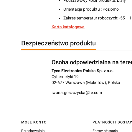
Podstawowy kolor produktu:
biały
Orientacja produktu :
Poziomo
Zakres temperatur roboczych:
-55 – 1
Karta katalogowa
Bezpieczeństwo produktu
Osoba odpowiedzialna na tere
Tyco Electronics Polska Sp. z o.o.
Cybernetyki 19
02-677 Warszawa (Mokotów), Polska
iwona.goszczycka@te.com
Linki w stopce
MOJE KONTO
PŁATNOŚCI I DOSTA
Przechowalnia
Formy płatności