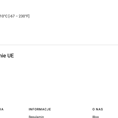
10°C [-67 – 230°F]
nie UE
WA
INFORMACJE
O NAS
Regulamin
Blog