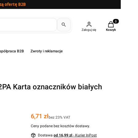
zą ofertę B2B
Produkty w kosz
Zaloguj się
Koszyk
półpraca B2B
Zwroty i reklamacje
PA Karta oznaczników białych
Cena
6,71 zł
bez 23% VAT
Ceny podane bez kosztów dostawy.
Dostawa
od 16,99 zł
- Kurier InPost