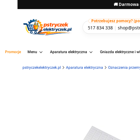
🚚 Darmowa d
Potrzebujesz pomocy? (pon-
517 834 338
|
shop@pstr
Promocje
Menu
Aparatura elektryczna
Gniazda elektryczne i wł
pstryczekelektryczek.pl
Aparatura elektryczna
Oznaczenia przem