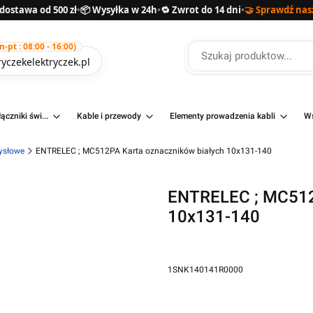
ostawa od 500 zł
•
📦 Wysyłka w 24h
•
🔁 Zwrot do 14 dni
•
🤝 Sprawdź nas
pt : 08:00 - 16:00)
yczekelektryczek.pl
ączniki świ...
Kable i przewody
Elementy prowadzenia kabli
Ws
ysłowe
ENTRELEC ; MC512PA Karta oznaczników białych 10x131-140
ENTRELEC ; MC512
10x131-140
1SNK140141R0000
Przejdź do pełnego opisu