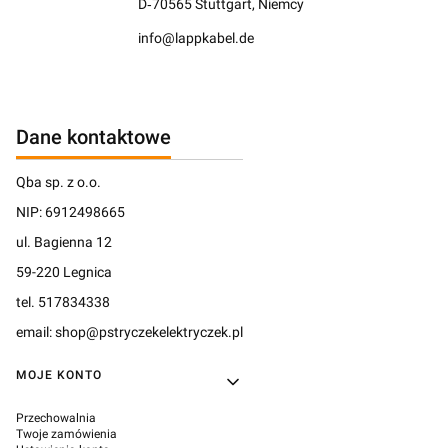
D‑70565 Stuttgart, Niemcy
info@lappkabel.de
Dane kontaktowe
Qba sp. z o.o.
NIP: 6912498665
ul. Bagienna 12
59-220 Legnica
tel. 517834338
email: shop@pstryczekelektryczek.pl
Linki w stopce
MOJE KONTO
Przechowalnia
Twoje zamówienia