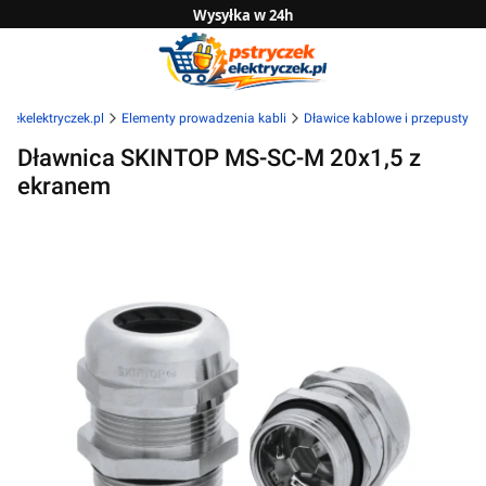
Wysyłka w 24h
Zwrot do 14 dni
Sprawdź naszą ofertę B2B
czekelektryczek.pl
Elementy prowadzenia kabli
Dławice kablowe i przepusty
Dławnica SKINTOP MS-SC-M 20x1,5 z
ekranem