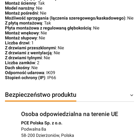
Montaż ścienny
: Tak
Model narożny
: Nie
Montaż pośredni
: Nie
Możliwość sprzęgania (łączenia szeregowego/kaskadowego)
: Nie
Z płytą montażową
: Tak
Płyta montażowa z regulowaną głębokością
: Nie
Montaż wnękowy
: Nie
Montaż słupowy
: Nie
Liczba drzwi
: 1
Z drzwiami przeszklonymi
: Nie
Z drzwiami z wentylacją
: Nie
Z drzwiami tylnymi
: Nie
Liczba zamków
: 2
Dach skośny
: Nie
Odporność udarowa
: IK09
Stopień ochrony (IP)
: IP66
Bezpieczeństwo produktu
Osoba odpowiedzialna na terenie UE
PCE Polska Sp. z o.o.
Podwalna 8a
58‑200 Dzierżoniów, Polska