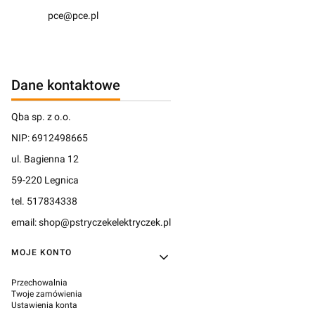
pce@pce.pl
Dane kontaktowe
Qba sp. z o.o.
NIP: 6912498665
ul. Bagienna 12
59-220 Legnica
tel. 517834338
email: shop@pstryczekelektryczek.pl
Linki w stopce
MOJE KONTO
Przechowalnia
Twoje zamówienia
Ustawienia konta