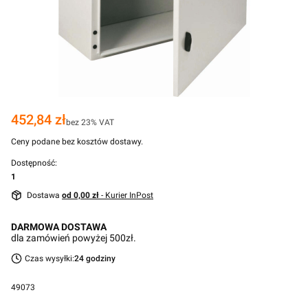
Cena
452,84 zł
bez 23% VAT
Ceny podane bez kosztów dostawy.
Dostępność:
1
Dostawa
od 0,00 zł
- Kurier InPost
DARMOWA DOSTAWA
dla zamówień powyżej 500zł.
Czas wysyłki:
24 godziny
49073