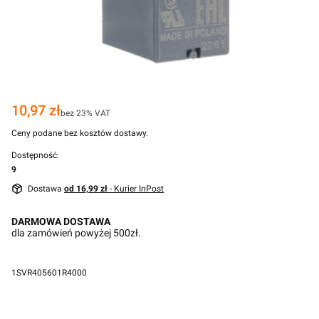
Cena
10,97 zł
bez 23% VAT
Ceny podane bez kosztów dostawy.
Dostępność:
9
Dostawa
od 16,99 zł
- Kurier InPost
DARMOWA DOSTAWA
dla zamówień powyżej 500zł.
1SVR405601R4000
Przejdź do pełnego opisu