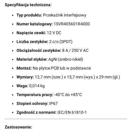
Specyfikacja techniczna:
Typ produktu:
Przekaźnik interfejsowy
Numer katalogowy:
1SVR405601R4000
Napięcie cewki:
12 V DC
Liczba zestyków:
2 c/o (SPDT)
Obciążalność zestyków:
8 A / 250 V AC
Materiał styków:
AgNi (srebro-nikiel)
Montaż:
Na płytce PCB lub w podstawce
Wymiary:
12,7 mm (szer.) x 15,7 mm (wys.) x 29 mm (gł.)
Waga:
0,014 kg
Temperatura pracy:
-40°C do +85°C
Stopień ochrony:
IP67
Zgodność z normami:
IEC/EN 61810-1
Zastosowanie: