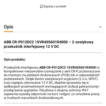
Zapytaj o produkt
Opis
ABB CR-P012DC2 1SVR405601R4000 – 2-zestykowy
przekaźnik interfejsowy 12 V DC
Opis produktu:
Przekaźnik interfejsowy
ABB CR-P012DC2 1SVR405601R4000
to
kompaktowe i niezawodne rozwiązanie z serii CR-P, przeznaczone
do montażu na płytkach drukowanych (PCB) lub w odpowiednich
podstawkach. Dzięki dwóm zestykowym wyjściom (2 c/o, SPDT)
oraz napięciu sterowania 12 V DC, idealnie sprawdza się w
aplikacjach przemysłowych wymagających izolacji galwanicznej i
przełączania sygnałów. Obudowa o stopniu ochrony IP67
zapewnia wysoką odporność na kurz i wilgoć, co umożliwia pracę
w trudnych warunkach środowiskowych.