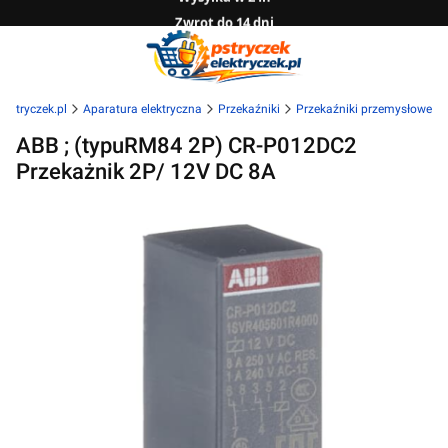
Zwrot do 14 dni
Sprawdź naszą ofertę B2B
lektryczek.pl
Aparatura elektryczna
Przekaźniki
Przekaźniki przemysłowe
ABB ; (typuRM84 2P) CR-P012DC2
Przekażnik 2P/ 12V DC 8A