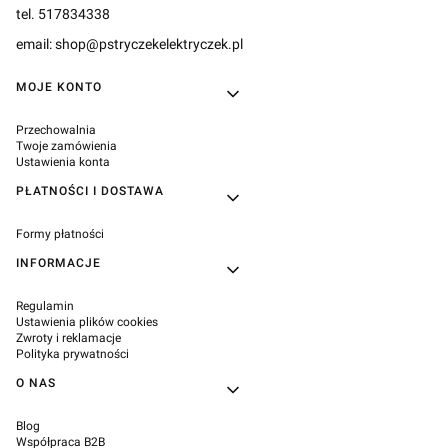
tel. 517834338
email: shop@pstryczekelektryczek.pl
Linki w stopce
MOJE KONTO
Przechowalnia
Twoje zamówienia
Ustawienia konta
PŁATNOŚCI I DOSTAWA
Formy płatności
INFORMACJE
Regulamin
Ustawienia plików cookies
Zwroty i reklamacje
Polityka prywatności
O NAS
Blog
Współpraca B2B