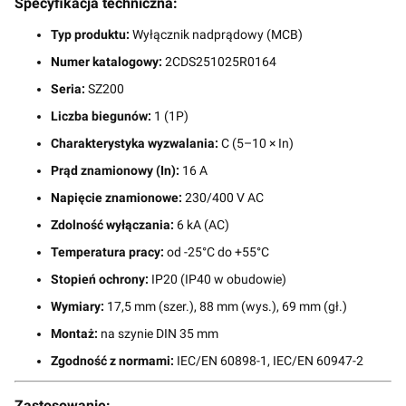
Specyfikacja techniczna:
Typ produktu:
Wyłącznik nadprądowy (MCB)
Numer katalogowy:
2CDS251025R0164
Seria:
SZ200
Liczba biegunów:
1 (1P)
Charakterystyka wyzwalania:
C (5–10 × In)
Prąd znamionowy (In):
16 A
Napięcie znamionowe:
230/400 V AC
Zdolność wyłączania:
6 kA (AC)
Temperatura pracy:
od -25°C do +55°C
Stopień ochrony:
IP20 (IP40 w obudowie)
Wymiary:
17,5 mm (szer.), 88 mm (wys.), 69 mm (gł.)
Montaż:
na szynie DIN 35 mm
Zgodność z normami:
IEC/EN 60898-1, IEC/EN 60947-2
Zastosowanie: