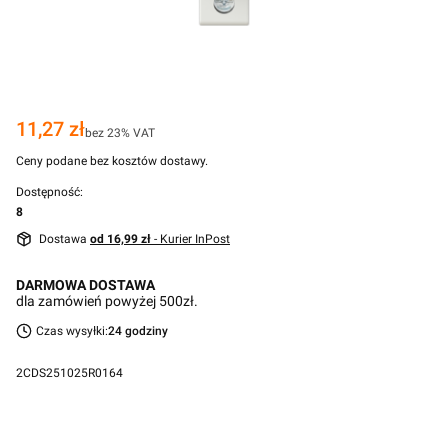
Cena
11,27 zł
bez 23% VAT
Ceny podane bez kosztów dostawy.
Dostępność:
8
Dostawa
od 16,99 zł
- Kurier InPost
DARMOWA DOSTAWA
dla zamówień powyżej 500zł.
Czas wysyłki:
24 godziny
2CDS251025R0164
Przejdź do pełnego opisu