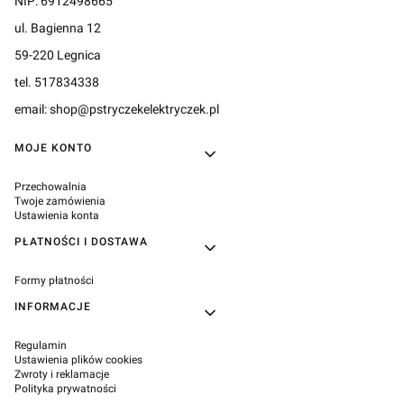
NIP: 6912498665
ul. Bagienna 12
59-220 Legnica
tel. 517834338
email: shop@pstryczekelektryczek.pl
Linki w stopce
MOJE KONTO
Przechowalnia
Twoje zamówienia
Ustawienia konta
PŁATNOŚCI I DOSTAWA
Formy płatności
INFORMACJE
Regulamin
Ustawienia plików cookies
Zwroty i reklamacje
Polityka prywatności