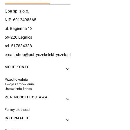
Qba sp. z o.o.
NIP: 6912498665
ul. Bagienna 12
59-220 Legnica
tel. 517834338
email: shop@pstryczekelektryczek.pl
Linki w stopce
MOJE KONTO
Przechowalnia
Twoje zamówienia
Ustawienia konta
PŁATNOŚCI I DOSTAWA
Formy płatności
INFORMACJE