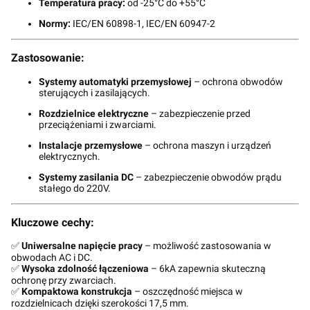
Temperatura pracy:
od -25°C do +55°C
Normy:
IEC/EN 60898-1, IEC/EN 60947-2
Zastosowanie:
Systemy automatyki przemysłowej
– ochrona obwodów
sterujących i zasilających.
Rozdzielnice elektryczne
– zabezpieczenie przed
przeciążeniami i zwarciami.
Instalacje przemysłowe
– ochrona maszyn i urządzeń
elektrycznych.
Systemy zasilania DC
– zabezpieczenie obwodów prądu
stałego do 220V.
Kluczowe cechy:
✅
Uniwersalne napięcie pracy
– możliwość zastosowania w
obwodach AC i DC.
✅
Wysoka zdolność łączeniowa
– 6kA zapewnia skuteczną
ochronę przy zwarciach.
✅
Kompaktowa konstrukcja
– oszczędność miejsca w
rozdzielnicach dzięki szerokości 17,5 mm.