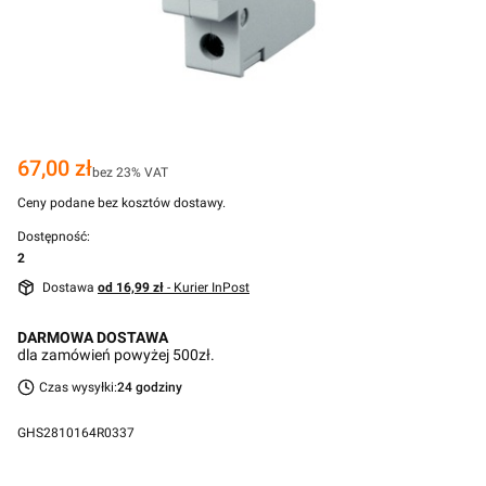
Cena
67,00 zł
bez 23% VAT
Ceny podane bez kosztów dostawy.
Dostępność:
2
Dostawa
od 16,99 zł
- Kurier InPost
DARMOWA DOSTAWA
dla zamówień powyżej 500zł.
Czas wysyłki:
24 godziny
GHS2810164R0337
Przejdź do pełnego opisu