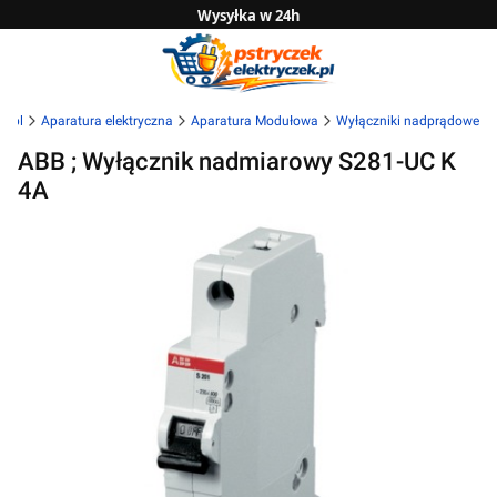
Wysyłka w 24h
Zwrot do 14 dni
Sprawdź naszą ofertę B2B
k.pl
Aparatura elektryczna
Aparatura Modułowa
Wyłączniki nadprądowe
ABB ; Wyłącznik nadmiarowy S281-UC K
4A