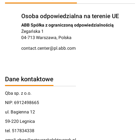
Osoba odpowiedzialna na terenie UE
ABB Spółka z ograniczoną odpowiedzialnością
Żegańska 1
04-713 Warszawa, Polska
contact.center@pl.abb.com
Dane kontaktowe
Qba sp. z o.o.
NIP: 6912498665
ul. Bagienna 12
59-220 Legnica
tel. 517834338
email: shop@pstryczekelektryczek.pl