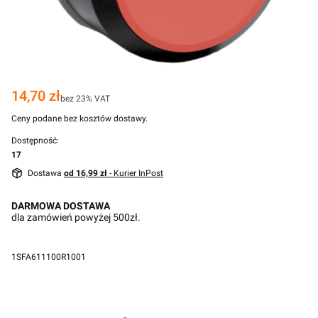
Cena
14,70 zł
bez 23% VAT
Ceny podane bez kosztów dostawy.
Dostępność:
17
Dostawa
od 16,99 zł
- Kurier InPost
DARMOWA DOSTAWA
dla zamówień powyżej 500zł.
1SFA611100R1001
Przejdź do pełnego opisu