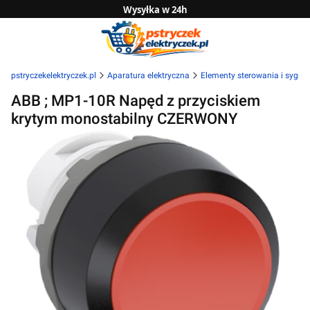
Wysyłka w 24h
Zwrot do 14 dni
Sprawdź naszą ofertę B2B
pstryczekelektryczek.pl
Aparatura elektryczna
Elementy sterowania i sygnal
ABB ; MP1-10R Napęd z przyciskiem
krytym monostabilny CZERWONY