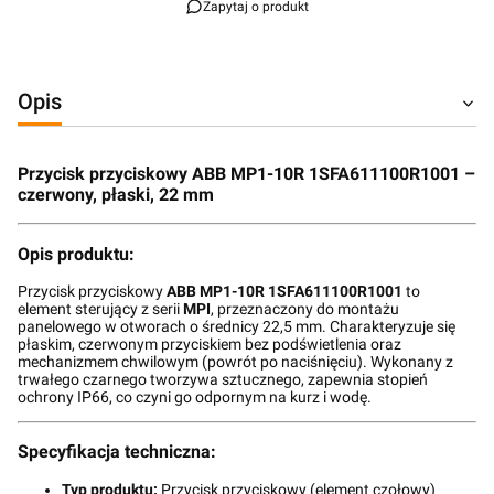
Zapytaj o produkt
Opis
Przycisk przyciskowy ABB MP1-10R 1SFA611100R1001 –
czerwony, płaski, 22 mm
Opis produktu:
Przycisk przyciskowy
ABB MP1-10R 1SFA611100R1001
to
element sterujący z serii
MPI
, przeznaczony do montażu
panelowego w otworach o średnicy 22,5 mm. Charakteryzuje się
płaskim, czerwonym przyciskiem bez podświetlenia oraz
mechanizmem chwilowym (powrót po naciśnięciu). Wykonany z
trwałego czarnego tworzywa sztucznego, zapewnia stopień
ochrony IP66, co czyni go odpornym na kurz i wodę.
Specyfikacja techniczna:
Typ produktu:
Przycisk przyciskowy (element czołowy)