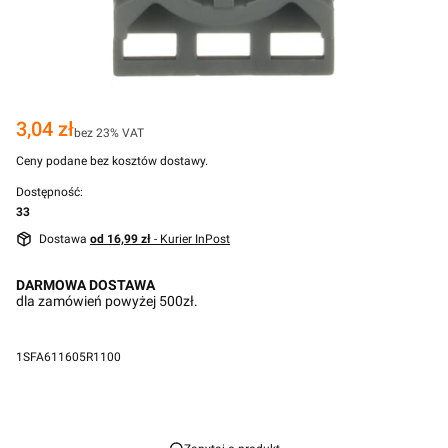
Cena
3,04 zł
bez 23% VAT
Ceny podane bez kosztów dostawy.
Dostępność:
33
Dostawa
od 16,99 zł
- Kurier InPost
DARMOWA DOSTAWA
dla zamówień powyżej 500zł.
1SFA611605R1100
Przejdź do pełnego opisu