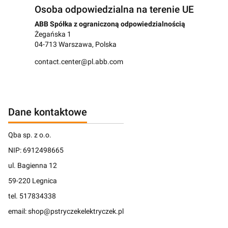
Osoba odpowiedzialna na terenie UE
ABB Spółka z ograniczoną odpowiedzialnością
Żegańska 1
04-713 Warszawa, Polska
contact.center@pl.abb.com
Dane kontaktowe
Qba sp. z o.o.
NIP: 6912498665
ul. Bagienna 12
59-220 Legnica
tel. 517834338
email: shop@pstryczekelektryczek.pl