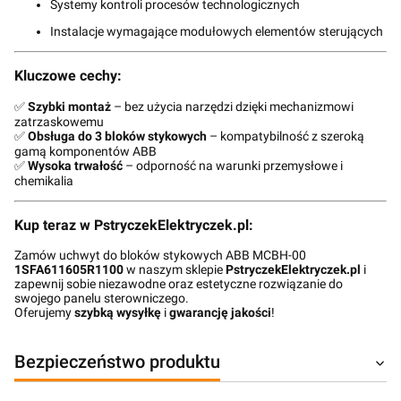
Systemy kontroli procesów technologicznych
Instalacje wymagające modułowych elementów sterujących
Kluczowe cechy:
✅
Szybki montaż
– bez użycia narzędzi dzięki mechanizmowi
zatrzaskowemu
✅
Obsługa do 3 bloków stykowych
– kompatybilność z szeroką
gamą komponentów ABB
✅
Wysoka trwałość
– odporność na warunki przemysłowe i
chemikalia
Kup teraz w PstryczekElektryczek.pl:
Zamów uchwyt do bloków stykowych ABB MCBH-00
1SFA611605R1100
w naszym sklepie
PstryczekElektryczek.pl
i
zapewnij sobie niezawodne oraz estetyczne rozwiązanie do
swojego panelu sterowniczego.
Oferujemy
szybką wysyłkę
i
gwarancję jakości
!
Bezpieczeństwo produktu