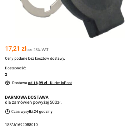
Cena
17,21 zł
bez 23% VAT
Ceny podane bez kosztów dostawy.
Dostępność:
2
Dostawa
od 16,99 zł
- Kurier InPost
DARMOWA DOSTAWA
dla zamówień powyżej 500zł.
Czas wysyłki:
24 godziny
1SFA616920R8010
Przejdź do pełnego opisu