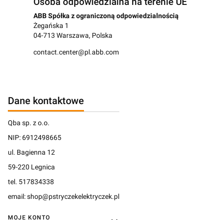
Osoba odpowiedzialna na terenie UE
ABB Spółka z ograniczoną odpowiedzialnością
Żegańska 1
04-713 Warszawa, Polska
contact.center@pl.abb.com
Dane kontaktowe
Qba sp. z o.o.
NIP: 6912498665
ul. Bagienna 12
59-220 Legnica
tel. 517834338
email: shop@pstryczekelektryczek.pl
Linki w stopce
MOJE KONTO