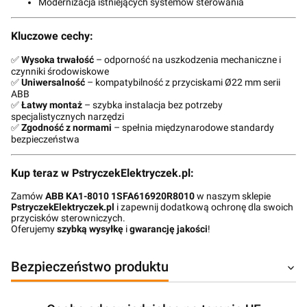
Modernizacja istniejących systemów sterowania
Kluczowe cechy:
✅
Wysoka trwałość
– odporność na uszkodzenia mechaniczne i
czynniki środowiskowe
✅
Uniwersalność
– kompatybilność z przyciskami Ø22 mm serii
ABB
✅
Łatwy montaż
– szybka instalacja bez potrzeby
specjalistycznych narzędzi
✅
Zgodność z normami
– spełnia międzynarodowe standardy
bezpieczeństwa
Kup teraz w PstryczekElektryczek.pl:
Zamów
ABB KA1-8010 1SFA616920R8010
w naszym sklepie
PstryczekElektryczek.pl
i zapewnij dodatkową ochronę dla swoich
przycisków sterowniczych.
Oferujemy
szybką wysyłkę
i
gwarancję jakości
!
Bezpieczeństwo produktu