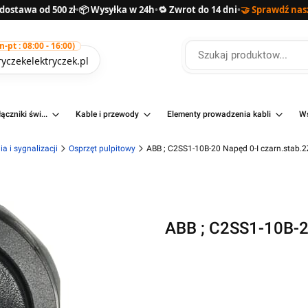
ostawa od 500 zł
•
📦 Wysyłka w 24h
•
🔁 Zwrot do 14 dni
•
🤝 Sprawdź nas
pt : 08:00 - 16:00)
yczekelektryczek.pl
ączniki świ...
Kable i przewody
Elementy prowadzenia kabli
Ws
a i sygnalizacji
Osprzęt pulpitowy
ABB ; C2SS1-10B-20 Napęd 0-I czarn.stab.2
ABB ; C2SS1-10B-2