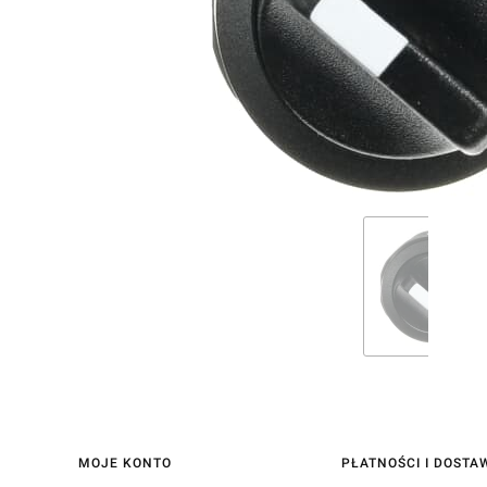
Linki w stopce
MOJE KONTO
PŁATNOŚCI I DOSTA