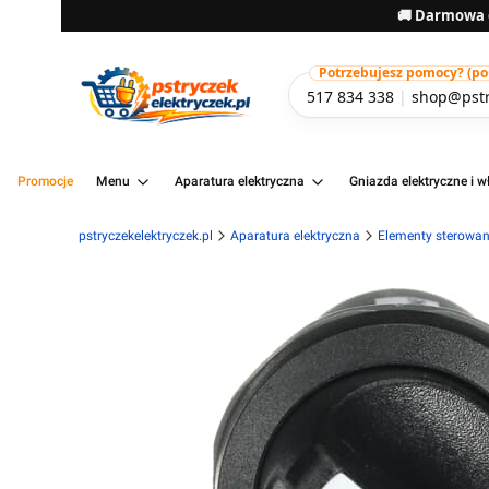
🚚 Darmowa d
Potrzebujesz pomocy? (pon-
517 834 338
|
shop@pstr
Promocje
Menu
Aparatura elektryczna
Gniazda elektryczne i wł
pstryczekelektryczek.pl
Aparatura elektryczna
Elementy sterowani