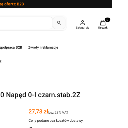
zą ofertę B2B
Produkty w kosz
Zaloguj się
Koszyk
półpraca B2B
Zwroty i reklamacje
Z
0 Napęd 0-I czarn.stab.2Z
Cena
27,73 zł
bez 23% VAT
Ceny podane bez kosztów dostawy.