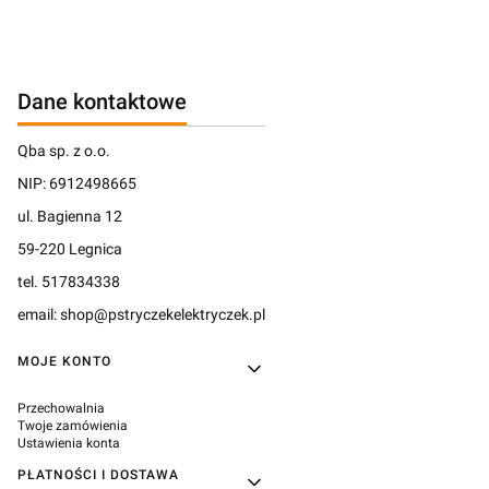
Dane kontaktowe
Qba sp. z o.o.
NIP: 6912498665
ul. Bagienna 12
59-220 Legnica
tel. 517834338
email: shop@pstryczekelektryczek.pl
Linki w stopce
MOJE KONTO
Przechowalnia
Twoje zamówienia
Ustawienia konta
PŁATNOŚCI I DOSTAWA