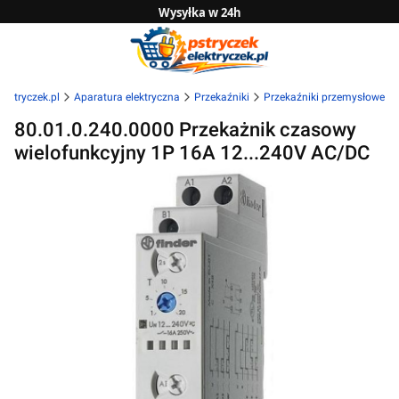
Wysyłka w 24h
Zwrot do 14 dni
Sprawdź naszą ofertę B2B
lektryczek.pl
Aparatura elektryczna
Przekaźniki
Przekaźniki przemysłowe
80.01.0.240.0000 Przekażnik czasowy
wielofunkcyjny 1P 16A 12...240V AC/DC