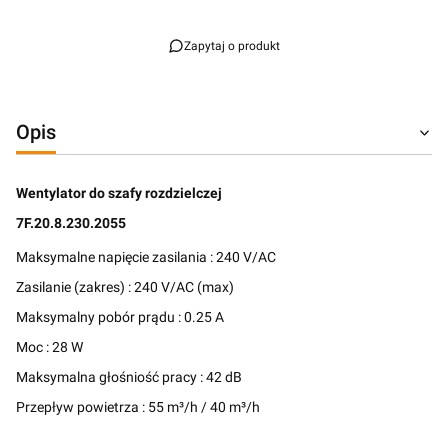
Zapytaj o produkt
Opis
Wentylator do szafy rozdzielczej
7F.20.8.230.2055
Maksymalne napięcie zasilania :
240
V/AC
Zasilanie (zakres) : 240 V/AC (max)
Maksymalny pobór prądu :
0.25
A
Moc :
28
W
Maksymalna głośniość pracy :
42
dB
Przepływ powietrza :
55
m³/h /
40
m³/h