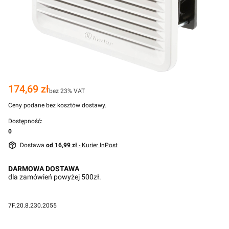
Cena
174,69 zł
bez 23% VAT
Ceny podane bez kosztów dostawy.
Dostępność:
0
Dostawa
od 16,99 zł
- Kurier InPost
DARMOWA DOSTAWA
dla zamówień powyżej 500zł.
7F.20.8.230.2055
Przejdź do pełnego opisu