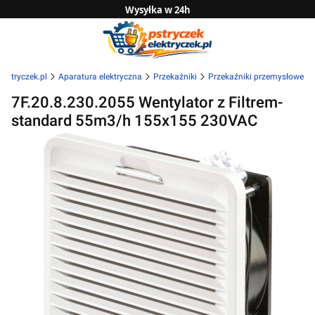
Wysyłka w 24h
Zwrot do 14 dni
Sprawdź naszą ofertę B2B
lektryczek.pl
Aparatura elektryczna
Przekaźniki
Przekaźniki przemysłowe
7F.20.8.230.2055 Wentylator z Filtrem-
standard 55m3/h 155x155 230VAC