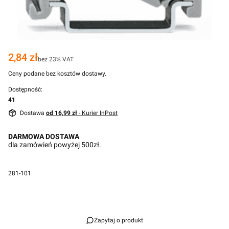
Cena
2,84 zł
bez 23% VAT
Ceny podane bez kosztów dostawy.
Dostępność:
41
Dostawa
od 16,99 zł
- Kurier InPost
DARMOWA DOSTAWA
dla zamówień powyżej 500zł.
281-101
Przejdź do pełnego opisu
Zapytaj o produkt