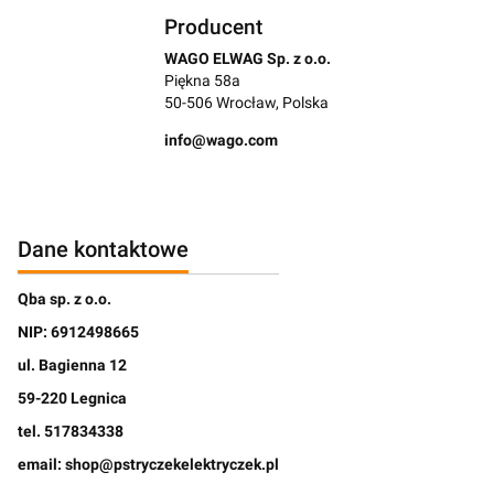
Producent
WAGO ELWAG Sp. z o.o.
Piękna 58a
50-506 Wrocław, Polska
info@wago.com
Dane kontaktowe
Qba sp. z o.o.
NIP: 6912498665
ul. Bagienna 12
59-220 Legnica
tel. 517834338
email: shop@pstryczekelektryczek.pl