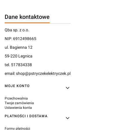
Dane kontaktowe
Qba sp. z o.o.
NIP: 6912498665
ul. Bagienna 12
59-220 Legnica
tel. 517834338
email: shop@pstryczekelektryczek.pl
Linki w stopce
MOJE KONTO
Przechowalnia
Twoje zamówienia
Ustawienia konta
PŁATNOŚCI I DOSTAWA
Formy płatności