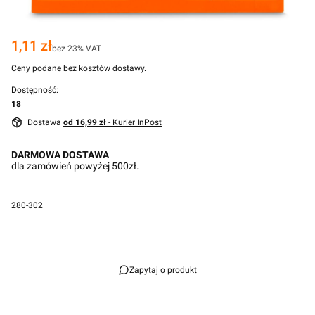
Cena
1,11 zł
bez 23% VAT
Ceny podane bez kosztów dostawy.
Dostępność:
18
Dostawa
od 16,99 zł
- Kurier InPost
DARMOWA DOSTAWA
dla zamówień powyżej 500zł.
280-302
Przejdź do pełnego opisu
Zapytaj o produkt