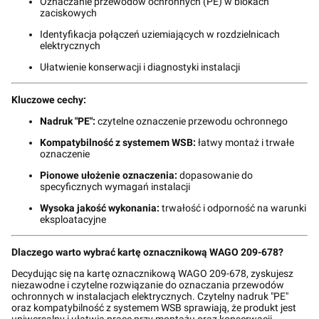
Oznaczanie przewodów ochronnych (PE) w blokach
zaciskowych
Identyfikacja połączeń uziemiających w rozdzielnicach
elektrycznych
Ułatwienie konserwacji i diagnostyki instalacji
Kluczowe cechy:
Nadruk "PE":
czytelne oznaczenie przewodu ochronnego
Kompatybilność z systemem WSB:
łatwy montaż i trwałe
oznaczenie
Pionowe ułożenie oznaczenia:
dopasowanie do
specyficznych wymagań instalacji
Wysoka jakość wykonania:
trwałość i odporność na warunki
eksploatacyjne
Dlaczego warto wybrać kartę oznacznikową WAGO 209-678?
Decydując się na kartę oznacznikową WAGO 209-678, zyskujesz
niezawodne i czytelne rozwiązanie do oznaczania przewodów
ochronnych w instalacjach elektrycznych. Czytelny nadruk "PE"
oraz kompatybilność z systemem WSB sprawiają, że produkt jest
uniwersalny i ułatwia pracę przy montażu oraz konserwacji