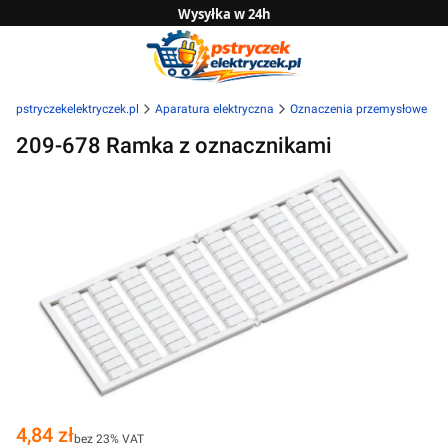
Wysyłka w 24h
Zwrot do 14 dni
Sprawdź naszą ofertę B2B
pstryczekelektryczek.pl
Aparatura elektryczna
Oznaczenia przemysłowe
209-678 Ramka z oznacznikami
Cena
4,84 zł
bez 23% VAT