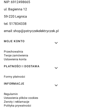
NIP: 6912498665
ul. Bagienna 12
59-220 Legnica
tel. 517834338
email: shop@pstryczekelektryczek.pl
Linki w stopce
MOJE KONTO
Przechowalnia
Twoje zamówienia
Ustawienia konta
PŁATNOŚCI I DOSTAWA
Formy płatności
INFORMACJE
Regulamin
Ustawienia plików cookies
Zwroty i reklamacje
Polityka prywatności