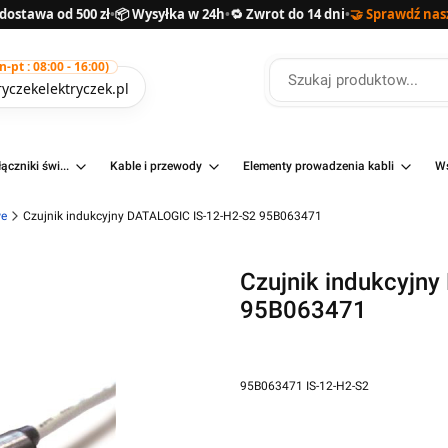
ostawa od 500 zł
•
📦 Wysyłka w 24h
•
🔁 Zwrot do 14 dni
•
🤝 Sprawdź nas
pt : 08:00 - 16:00)
yczekelektryczek.pl
ączniki świ...
Kable i przewody
Elementy prowadzenia kabli
Ws
we
Czujnik indukcyjny DATALOGIC IS-12-H2-S2 95B063471
Czujnik indukcyjn
95B063471
95B063471 IS-12-H2-S2
Przejdź do pełnego opisu