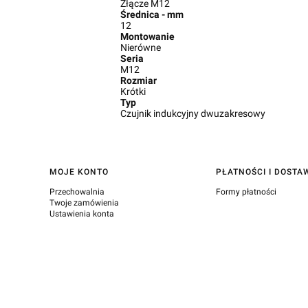
Złącze M12
Średnica - mm
12
Montowanie
Nierówne
Seria
M12
Rozmiar
Krótki
Typ
Czujnik indukcyjny dwuzakresowy
Linki w stopce
MOJE KONTO
PŁATNOŚCI I DOSTA
Przechowalnia
Formy płatności
Twoje zamówienia
Ustawienia konta