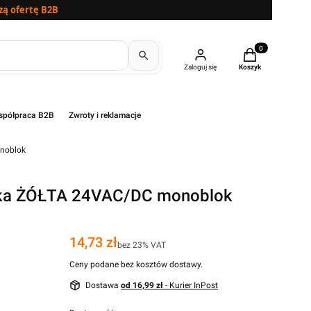
zą ofertę B2B
Produkty w kosz
Zaloguj się
Koszyk
półpraca B2B
Zwroty i reklamacje
noblok
a ŻÓŁTA 24VAC/DC monoblok
Cena
14,73 zł
bez 23% VAT
Ceny podane bez kosztów dostawy.
Dostawa
od 16,99 zł
- Kurier InPost