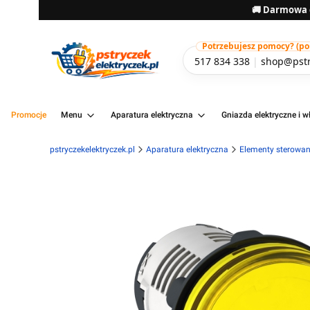
🚚 Darmowa d
Potrzebujesz pomocy? (pon-
517 834 338
|
shop@pstr
Promocje
Menu
Aparatura elektryczna
Gniazda elektryczne i wł
pstryczekelektryczek.pl
Aparatura elektryczna
Elementy sterowani