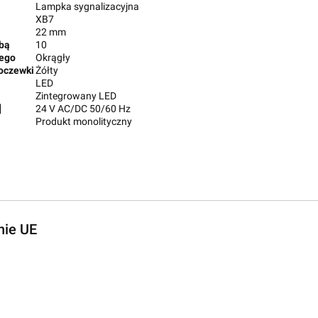
Lampka sygnalizacyjna
XB7
22 mm
zbą
10
nego
Okrągły
soczewki
Żółty
LED
Zintegrowany LED
]
24 V AC/DC 50/60 Hz
Produkt monolityczny
nie UE