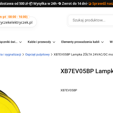
ostawa od 500 zł
•
📦 Wysyłka w 24h
•
🔁 Zwrot do 14 dni
•
🤝 Sprawdź nas
pt : 08:00 - 16:00)
yczekelektryczek.pl
ączniki świ...
Kable i przewody
Elementy prowadzenia kabli
Ws
a i sygnalizacji
Osprzęt pulpitowy
XB7EV05BP Lampka ŻÓŁTA 24VAC/DC mo
XB7EV05BP Lampk
XB7EV05BP
Przejdź do pełnego opisu