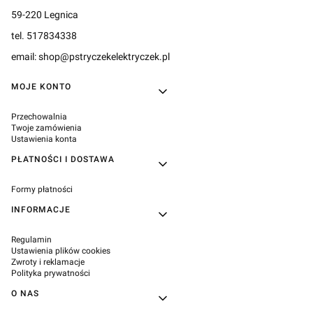
59-220 Legnica
tel. 517834338
email: shop@pstryczekelektryczek.pl
Linki w stopce
MOJE KONTO
Przechowalnia
Twoje zamówienia
Ustawienia konta
PŁATNOŚCI I DOSTAWA
Formy płatności
INFORMACJE
Regulamin
Ustawienia plików cookies
Zwroty i reklamacje
Polityka prywatności
O NAS