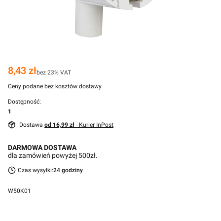
Cena
8,43 zł
bez 23% VAT
Ceny podane bez kosztów dostawy.
Dostępność:
1
Dostawa
od 16,99 zł
- Kurier InPost
DARMOWA DOSTAWA
dla zamówień powyżej 500zł.
Czas wysyłki:
24 godziny
W50K01
Przejdź do pełnego opisu