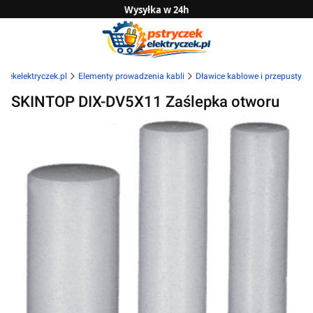
Wysyłka w 24h
Zwrot do 14 dni
Sprawdź naszą ofertę B2B
czekelektryczek.pl
Elementy prowadzenia kabli
Dławice kablowe i przepusty
SKINTOP DIX-DV5X11 Zaślepka otworu