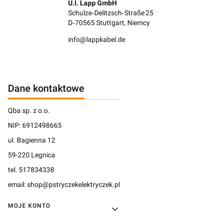
U.I. Lapp GmbH
Schulze‑Delitzsch‑Straße 25
D‑70565 Stuttgart, Niemcy
info@lappkabel.de
Dane kontaktowe
Qba sp. z o.o.
NIP: 6912498665
ul. Bagienna 12
59-220 Legnica
tel. 517834338
email: shop@pstryczekelektryczek.pl
Linki w stopce
MOJE KONTO