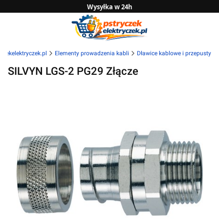
Wysyłka w 24h
Zwrot do 14 dni
Sprawdź naszą ofertę B2B
czekelektryczek.pl
Elementy prowadzenia kabli
Dławice kablowe i przepusty
SILVYN LGS-2 PG29 Złącze