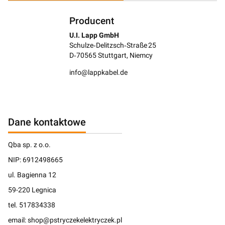
Producent
U.I. Lapp GmbH
Schulze‑Delitzsch‑Straße 25
D‑70565 Stuttgart, Niemcy
info@lappkabel.de
Dane kontaktowe
Qba sp. z o.o.
NIP: 6912498665
ul. Bagienna 12
59-220 Legnica
tel. 517834338
email: shop@pstryczekelektryczek.pl