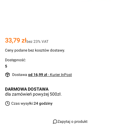
Cena
33,79 zł
bez 23% VAT
Ceny podane bez kosztów dostawy.
Dostępność:
5
Dostawa
od 16,99 zł
- Kurier InPost
DARMOWA DOSTAWA
dla zamówień powyżej 500zł.
Czas wysyłki:
24 godziny
Zapytaj o produkt