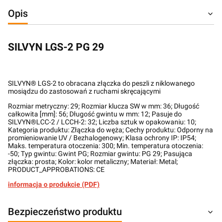
Opis
SILVYN LGS-2 PG 29
SILVYN® LGS-2 to obracana złączka do peszli z niklowanego
mosiądzu do zastosowań z ruchami skręcającymi
Rozmiar metryczny: 29; Rozmiar klucza SW w mm: 36; Długość
całkowita [mm]: 56; Długość gwintu w mm: 12; Pasuje do
SILVYN®LCC-2 / LCCH-2: 32; Liczba sztuk w opakowaniu: 10;
Kategoria produktu: Złączka do węża; Cechy produktu: Odporny na
promieniowanie UV / Bezhalogenowy; Klasa ochrony IP: IP54;
Maks. temperatura otoczenia: 300; Min. temperatura otoczenia:
-50; Typ gwintu: Gwint PG; Rozmiar gwintu: PG 29; Pasująca
złączka: prosta; Kolor: kolor metaliczny; Materiał: Metal;
PRODUCT_APPROBATIONS: CE
informacja o produkcie (PDF)
Bezpieczeństwo produktu