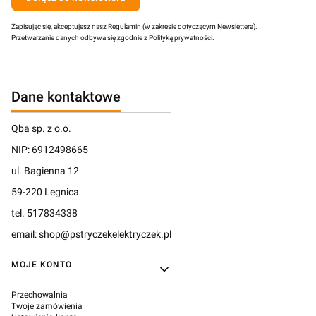
Zapisując się, akceptujesz nasz Regulamin (w zakresie dotyczącym Newslettera).
Przetwarzanie danych odbywa się zgodnie z Polityką prywatności.
Dane kontaktowe
Qba sp. z o.o.
NIP: 6912498665
ul. Bagienna 12
59-220 Legnica
tel. 517834338
email: shop@pstryczekelektryczek.pl
Linki w stopce
MOJE KONTO
Przechowalnia
Twoje zamówienia