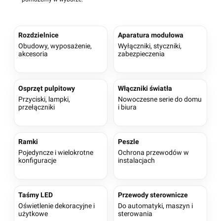
Rozdzielnice
Aparatura modułowa
Obudowy, wyposażenie,
Wyłączniki, styczniki,
akcesoria
zabezpieczenia
Osprzęt pulpitowy
Włączniki światła
Przyciski, lampki,
Nowoczesne serie do domu
przełączniki
i biura
Ramki
Peszle
Pojedyncze i wielokrotne
Ochrona przewodów w
konfiguracje
instalacjach
Taśmy LED
Przewody sterownicze
Oświetlenie dekoracyjne i
Do automatyki, maszyn i
użytkowe
sterowania