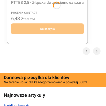
PTTBS 2,5 - Złączka dwupoziomowa szara
PRODUCENT
PHOENIX CONTACT
6,48 zł
Cena
bez VAT
Do koszyka
Darmowa przesyłka dla klientów
Na terenie Polski dla każdego zamówienia powyżej 500zł
Najnowsze artykuły
Przejdź do bloga